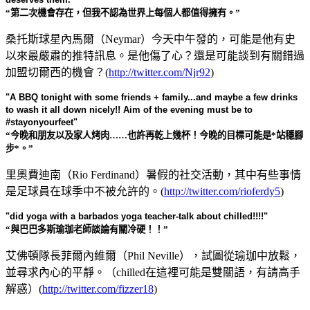
“第二次機會存在，但我不認為世界上每個人都值得擁有。”
桑托斯球星內馬爾（Neymar）今天中午發的，可能是他有史
以來最嚴肅的推特訊息。是他傷了心？還是可能談到有關錯過
加盟切爾西的機會？(
http://twitter.com/Njr92
)
"A BBQ tonight with some friends + family...and maybe a few drinks
to wash it all down nicely!! Aim of the evening must be to
#stayonyourfeet"
“今晚和朋友以及家人烤肉……也許再乾上幾杯！今晚的目標可能是*站穩腳
步*。”
里奧費迪南（Rio Ferdinand）暑假的社交活動，其中有些事情
是足球員在球季中不被允許的。(
http://twitter.com/rioferdy5
)
"did yoga with a barbados yoga teacher-talk about chilled!!!!"
“與巴巴多斯瑜珈老師談論有關冷硬！！”
艾佛頓隊長菲爾內維爾（Phil Neville），試圖從瑜珈中放鬆，
並尋求內心的平靜。（chilled在這裡可能是雙關語，有請高手
解惑）(
http://twitter.com/fizzer18
)