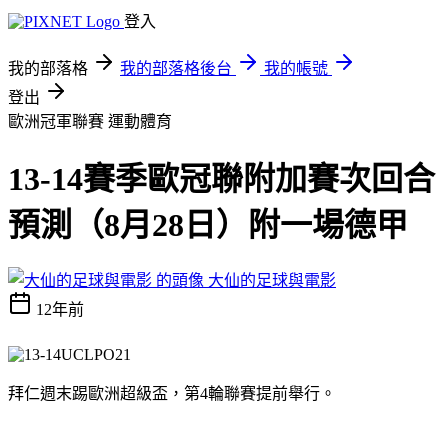
登入
我的部落格
我的部落格後台
我的帳號
登出
歐洲冠軍聯賽
運動體育
13-14賽季歐冠聯附加賽次回合
預測（8月28日）附一場德甲
大仙的足球與電影
12年前
拜仁週末踢歐洲超級盃，第4輪聯賽提前舉行。