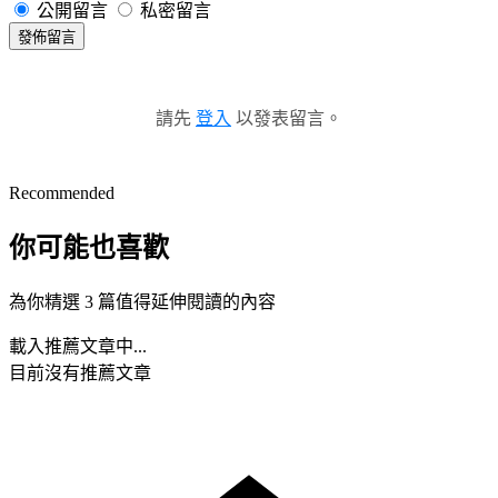
公開留言
私密留言
發佈留言
請先
登入
以發表留言。
Recommended
你可能也喜歡
為你精選 3 篇值得延伸閱讀的內容
載入推薦文章中...
目前沒有推薦文章