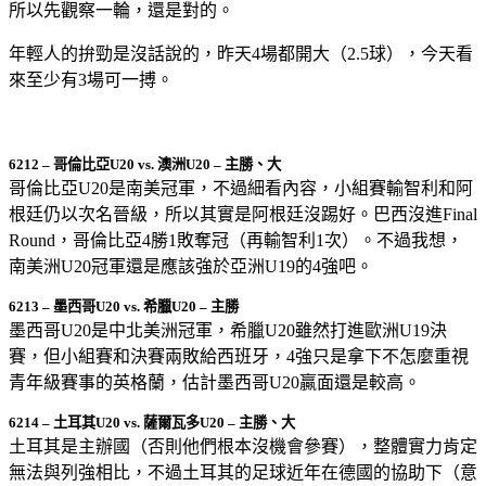
所以先觀察一輪，還是對的。
年輕人的拚勁是沒話說的，昨天4場都開大（2.5球），今天看
來至少有3場可一搏。
6212 – 哥倫比亞U20 vs. 澳洲U20 – 主勝、大
哥倫比亞U20是南美冠軍，不過細看內容，小組賽輸智利和阿
根廷仍以次名晉級，所以其實是阿根廷沒踢好。巴西沒進Final
Round，哥倫比亞4勝1敗奪冠（再輸智利1次）。不過我想，
南美洲U20冠軍還是應該強於亞洲U19的4強吧。
6213 – 墨西哥U20 vs. 希臘U20 – 主勝
墨西哥U20是中北美洲冠軍，希臘U20雖然打進歐洲U19決
賽，但小組賽和決賽兩敗給西班牙，4強只是拿下不怎麼重視
青年級賽事的英格蘭，估計墨西哥U20贏面還是較高。
6214 – 土耳其U20 vs. 薩爾瓦多U20 – 主勝、大
土耳其是主辦國（否則他們根本沒機會參賽），整體實力肯定
無法與列強相比，不過土耳其的足球近年在德國的協助下（意