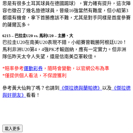
思是有很多土耳其球員在德國踢球），實力確有提升，這次陣
容也徵召了幾名旅德球員，晉級16強當然有難度，但小組第3
都還有機會，拿下首勝應該不難，尤其是對手同樣是首度參賽
的薩爾瓦多。
6215 – 巴拉圭U20 vs. 馬利U20 – 主勝、大
巴拉圭U20在南美U20表現不錯，小組賽曾戰勝阿根廷U20！
馬利非洲U20第4，4強PK才輸迦納，應有一定實力。但非洲
隊伍昨天太令人失望，還是信南美亞軍較佳。
*賠率參考
運動彩券
，隨時會變動，以官網公布為準
*僅提供個人看法，不保證獲利
參考黃大仙夠了嗎？也請到
《傑拉德與蘭帕德》
以及
《傑拉德
與好朋友》
看看！
載入更多