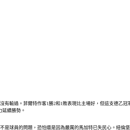
還沒有輸過。菲爾特作客1勝2和1敗表現比主場好，但這支德乙
力延續勝勢。
不是球員的問題，恐怕還是因為嚴厲的馬加特已失民心。紐倫堡