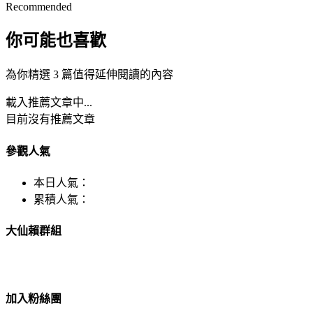
Recommended
你可能也喜歡
為你精選 3 篇值得延伸閱讀的內容
載入推薦文章中...
目前沒有推薦文章
參觀人氣
本日人氣：
累積人氣：
大仙賴群組
加入粉絲團