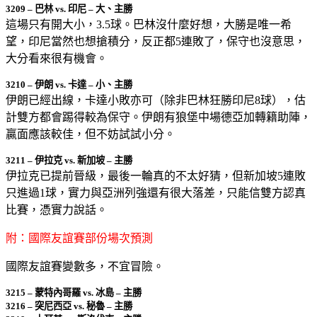
3209 – 巴林 vs. 印尼 – 大、主勝
這場只有開大小，3.5球。巴林沒什麼好想，大勝是唯一希
望，印尼當然也想搶積分，反正都5連敗了，保守也沒意思，
大分看來很有機會。
3210 – 伊朗 vs. 卡達 – 小、主勝
伊朗已經出線，卡達小敗亦可（除非巴林狂勝印尼8球），估
計雙方都會踢得較為保守。伊朗有狼堡中場德亞加轉籍助陣，
贏面應該較佳，但不妨試試小分。
3211 – 伊拉克 vs. 新加坡 – 主勝
伊拉克已提前晉級，最後一輪真的不太好猜，但新加坡5連敗
只進過1球，實力與亞洲列強還有很大落差，只能信雙方認真
比賽，憑實力說話。
附：國際友誼賽部份場次預測
國際友誼賽變數多，不宜冒險。
3215 – 蒙特內哥羅 vs. 冰島 – 主勝
3216 – 突尼西亞 vs. 秘魯 – 主勝