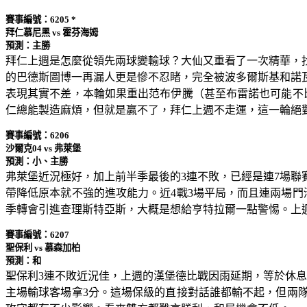
賽事編號：6205 *
拜仁慕尼黑 vs 霍芬海姆
預測：主勝
拜仁上週是怎麼從領先兩球變輸球？大仙又重看了一次精華，
的巴德斯圖博一再漏人更是慘不忍睹，完全被波多爾斯基和諾
表現其實不差，本輪如果重出范布伊騰（甚至布雷諾也可能不
仁總能製造麻煩，但就是贏不了，拜仁上週不走運，這一輪絕
賽事編號：6206
沙爾克04 vs 弗萊堡
預測：小、主勝
弗萊堡近況極好，加上前半季最後的3連不敗，已經是連7場聯
帶降低原本就不強的進攻能力。近4戰3場平局，而且連兩場門
季轉會引進查理斯特亞斯，大概是想給亨特拉爾一點警惕。上週
賽事編號：6207
聖保利 vs 慕森加柏
預測：和
聖保利3連不敗近況佳，上週的漢堡德比戰因雨延期，等於休息
主場輸球客場拿3分。這場保級的直接對話誰都輸不起，但兩