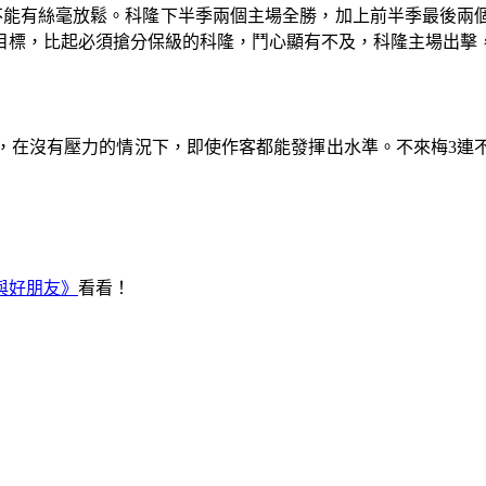
不能有絲毫放鬆。科隆下半季兩個主場全勝，加上前半季最後兩個
目標，比起必須搶分保級的科隆，鬥心顯有不及，科隆主場出擊
4，在沒有壓力的情況下，即使作客都能發揮出水準。不來梅3
與好朋友》
看看！