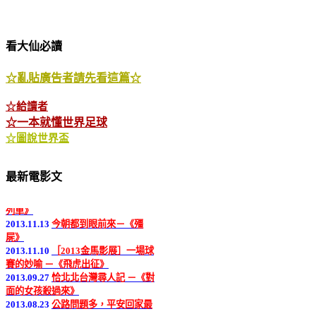
看大仙必讀
☆亂貼廣告者請先看這篇☆
☆給讀者
☆一本就懂世界足球
☆圖說世界盃
2013.12.18
又是一部諜報片 －《同窗
最新電影文
生》
2013.12.05
人類滅絕大寓言 －《末日
列車》
2013.11.13
今朝都到眼前來－《殭
屍》
2013.11.10
［2013金馬影展］一場球
賽的妙喻 －《飛虎出征》
2013.09.27
恰北北台灣尋人記 －《對
面的女孩殺過來》
2013.08.23
公路問題多，平安回家最
好－《全家就是米家》