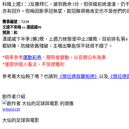
科隆上週3：2反勝拜仁，搶到救命3分，但保級前途漫漫，仍
亦有回升。但梅因斯爭冠無望，歐冠聯資格肯定也不是他們的
賽事編號：7219
文達不來梅 vs 漢諾威96
預測：和
漢諾威下半季2勝2敗，上週力挫狼堡中止2連敗，目前排名第
都缺陣，防線依舊殘破，主場出擊能保平就很不錯了。
*賠率參考
運動彩券
，隨時會變動，以官網公布為準
*僅提供個人看法，不保證獲利
參考黃大仙夠了嗎？也請到
《傑拉德與蘭帕德》
以及
《傑拉德
創作者介紹
wtssoccer
大仙的足球與電影