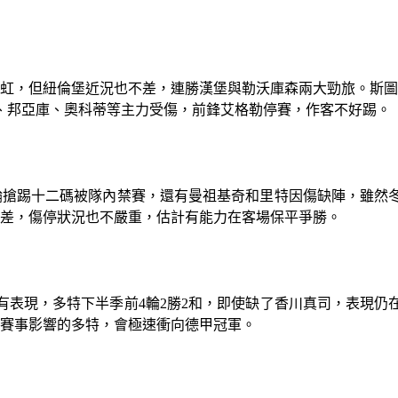
如虹，但紐倫堡近況也不差，連勝漢堡與勒沃庫森兩大勁旅。斯圖
、邦亞庫、奧科蒂等主力受傷，前鋒艾格勒停賽，作客不好踢。
輪搶踢十二碼被隊內禁賽，還有曼祖基奇和里特因傷缺陣，雖然
算差，傷停狀況也不嚴重，估計有能力在客場保平爭勝。
有表現，多特下半季前4輪2勝2和，即使缺了香川真司，表現
他賽事影響的多特，會極速衝向德甲冠軍。