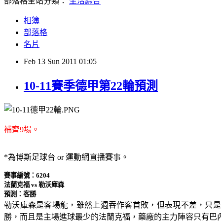
部落格全站分類：
生活綜合
相簿
部落格
名片
Feb
13
Sun
2011
01:05
10-11賽季德甲第22輪預測
補齊9場。
*為博斯足球台 or 運動網直播賽事。
賽事編號：6204
法蘭克福 vs 勒沃庫森
預測：客勝
勒沃庫森是客場龍，雖然上週吞作客首敗，但表現不差，只是
勝，而且是主場進球最少的法蘭克福，藥廠的主力陣容只有巴