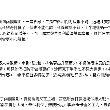
找到兩個理由，一是輕敵，二是中衛和門將級數不夠。這場比賽
瓦科維奇打傻了。但也不能否認，科隆運氣不錯，上半場後衛一
比巴德斯圖博差），加上羅本與里貝利重演雙翼齊飛，拜仁在主
對會更小心謹慎。
賽未嘗敗績，拿到4勝3和，排名更高升至第6。不過值得注意的
清，可見他們把防守做得更好。沙爾克下半季也不見大進步，4場
作客0：0踢平榜首多特蒙德，近4場聯賽也只丟2球。雙方目
了兩個星期，養精蓄銳又在主場，當然想要打贏這場保級大戰。
隊都受傷停困擾，聖保利少了羅騰巴克和奧齊普卡兩名主力，慕