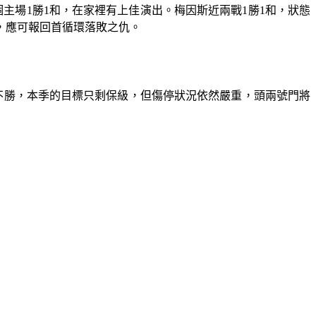
主場1勝1和，在家裡有上佳演出。梅因斯近兩戰1勝1和，狀態
，應可報回首循環落敗之仇。
連不勝，本季的目標只剩保級，但傷停狀況依然嚴重，頭兩號門將