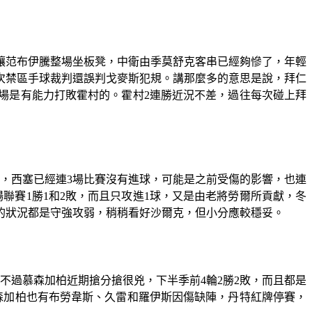
讓范布伊騰整場坐板凳，中衛由季莫舒克客串已經夠慘了，年輕
次禁區手球裁判還誤判戈麥斯犯規。講那麼多的意思是說，拜仁
場是有能力打敗霍村的。霍村2連勝近況不差，過往每次碰上拜
是，西塞已經連3場比賽沒有進球，可能是之前受傷的影響，也連
聯賽1勝1和2敗，而且只攻進1球，又是由老將勞爾所貢獻，冬
前的狀況都是守強攻弱，稍稍看好沙爾克，但小分應較穩妥。
不過慕森加柏近期搶分搶很兇，下半季前4輪2勝2敗，而且都是
森加柏也有布勞韋斯、久雷和羅伊斯因傷缺陣，丹特紅牌停賽，