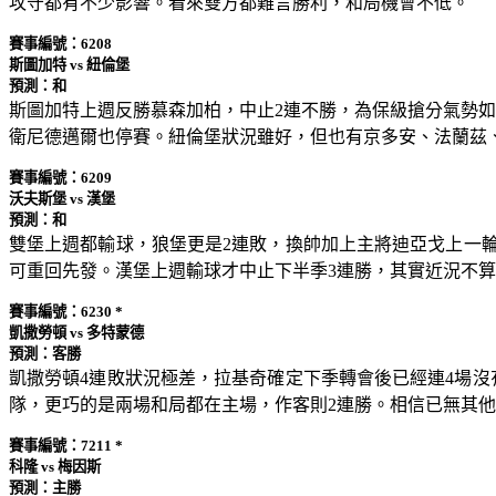
攻守都有不少影響。看來雙方都難言勝利，和局機會不低。
賽事編號：6208
斯圖加特 vs 紐倫堡
預測：和
斯圖加特上週反勝慕森加柏，中止2連不勝，為保級搶分氣勢
衛尼德邁爾也停賽。紐倫堡狀況雖好，但也有京多安、法蘭茲
賽事編號：6209
沃夫斯堡 vs 漢堡
預測：和
雙堡上週都輸球，狼堡更是2連敗，換帥加上主將迪亞戈上一
可重回先發。漢堡上週輸球才中止下半季3連勝，其實近況不
賽事編號：6230
*
凱撒勞頓 vs 多特蒙德
預測：客勝
凱撒勞頓4連敗狀況極差，拉基奇確定下季轉會後已經連4場沒
隊，更巧的是兩場和局都在主場，作客則2連勝。相信已無其
賽事編號：7211 *
科隆 vs 梅因斯
預測：主勝