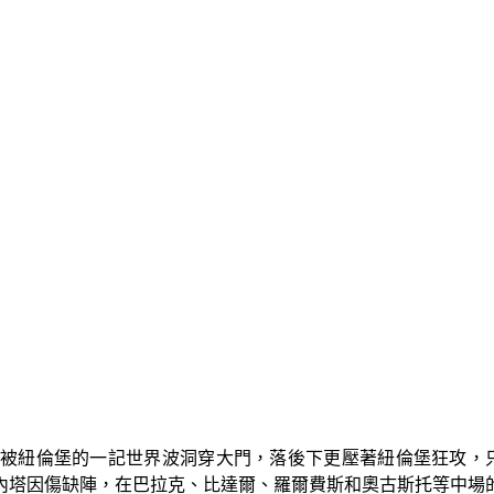
被紐倫堡的一記世界波洞穿大門，落後下更壓著紐倫堡狂攻，
內塔因傷缺陣，在巴拉克、比達爾、羅爾費斯和奧古斯托等中場