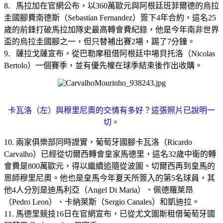
8. 馬拉加在官網公布，以360萬歐元與阿根廷班菲爾德的烏拉
圭國腳費南德斯（Sebastian Fernandez）簽下4年合約，這名25
歲的前鋒打破馬拉加隊史最高轉會費紀錄，他是今年南非世界
盃的烏拉圭國腳之一，但只替補出賽2場，踢了7分鐘。
9. 薩拉戈薩宣布，從巴勒摩租借阿根廷中場貝托洛（Nicolas
Bertolo）一個賽季，並有優先權在球季結束後作出收購。
卡瓦洛（左）與穆里尼奧的交情有多好？這張照片已說明一
切。
10. 兩家俱樂部同時證實，葡萄牙國腳卡瓦洛（Ricardo
Carvalho）已經從切爾西轉會皇家馬德里，這名32歲中衛的轉
會費是800萬歐元，得以繼續追隨從波圖、切爾西再到皇馬的
恩師穆里尼奧。他也是皇馬今年夏天所簽入的第5名球員，其
他4人分別是迪馬利亞（Angel Di Maria）、佩德羅萊昂
（Pedro Leon）、卡納萊斯（Sergio Canales）和凱迪拉。
11. 馬德里競技16日在官網宣布，已從尤文圖斯租借葡萄牙國