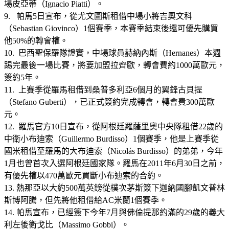
場皮亞蒂（Ignacio Piatti）。
9. 帕馬5日宣布，從尤文圖斯租借中場小將吉奧文科
（Sebastian Giovinco）1個賽季，本賽季結束後還可優先購買
他50%的轉會權。
10. 巴西聖保羅隊證實，中場球員赫納內斯（Hernanes）本週
踢完最後一場比賽，將要加盟拉齊歐，轉會費約1000萬歐元，
簽約5年。
11. 上賽季從羅馬租借到桑普多利亞6個月的翼鋒古貝提
（Stefano Guberti），已正式簽約完成轉會，轉會費300萬歐
元。
12. 羅馬官方10日宣布，從阿根廷羅薩里奧中央隊租借22歲的
中衛小布迪索（Guillermo Burdisso）1個賽季，他是上賽季從
國米租借至羅馬的大布迪索（Nicolás Burdisso）的弟弟，今年
1月也曾首次入選阿根廷國家隊。羅馬在2011年6月30日之前，
有優先權以470萬歐元買斷小布迪索的合約。
13. 熱那亞以大約500萬英鎊從樸次茅斯簽下迦納國腳凱文普林
斯博阿騰，但先將他租借給AC米蘭1個賽季。
14. 帕馬宣布，已經簽下今年7月與佛倫提那約滿的29歲的義大
利左後衛戈比（Massimo Gobbi）。