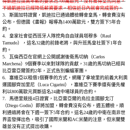
得凱迪拉提高年薪的要求為700萬歐元，沒有獲得皇馬同意，
不過凱迪拉已經降低薪資要求，相信近日內就會完成簽約。
3. 斯圖加特證實，凱迪拉已通過體檢轉會皇馬，轉會費沒有
公布，但德國《畫報》報導為1400萬歐元，雙方簽下5年合
約。
4. 皇家社會從西班牙人隊挖角自由球員塔穆多（Raul
Tamudo），這名32歲的前鋒老將，與升班馬皇社簽下1年合
約。
5. 瓦倫西亞在官網上公開感謝後衛馬切納（Carlos
Marchena）9個賽季以來對球隊的貢獻，31歲的馬切納已經與
比亞雷亞爾簽約2年，正式告別蝙蝠軍團。
6. 塞維亞以租借1個賽季的方式，網羅了拿坡里的前義大利奧
運國腳齊加里尼（Luca Cigarini），塞維亞下賽季還有優先權
利以800萬歐元買斷這名24歲中場球員的合約。
7. 馬德里競技4日證實，比亞雷亞爾的烏拉圭國腳戈汀
（Diego Godin）即將加盟，轉會費沒有公布，週五體檢，順
利通過將會在下週一簽下5年合約。這名24歲的中衛在南非世
界盃發揮出色，吸引了國際米蘭和AC米蘭的注意，但米蘭雙
雄並沒有正式提出收購。