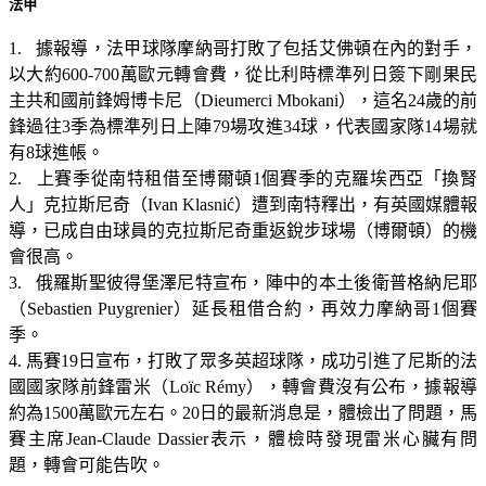
法甲
1. 據報導，法甲球隊摩納哥打敗了包括艾佛頓在內的對手，
以大約600-700萬歐元轉會費，從比利時標準列日簽下剛果民
主共和國前鋒姆博卡尼（Dieumerci Mbokani），這名24歲的前
鋒過往3季為標準列日上陣79場攻進34球，代表國家隊14場就
有8球進帳。
2. 上賽季從南特租借至博爾頓1個賽季的克羅埃西亞「換腎
人」克拉斯尼奇（Ivan Klasnić）遭到南特釋出，有英國媒體報
導，已成自由球員的克拉斯尼奇重返銳步球場（博爾頓）的機
會很高。
3. 俄羅斯聖彼得堡澤尼特宣布，陣中的本土後衛普格納尼耶
（Sebastien Puygrenier）延長租借合約，再效力摩納哥1個賽
季。
4. 馬賽19日宣布，打敗了眾多英超球隊，成功引進了尼斯的法
國國家隊前鋒雷米（Loïc Rémy），轉會費沒有公布，據報導
約為1500萬歐元左右。20日的最新消息是，體檢出了問題，馬
賽主席Jean-Claude Dassier表示，體檢時發現雷米心臟有問
題，轉會可能告吹。