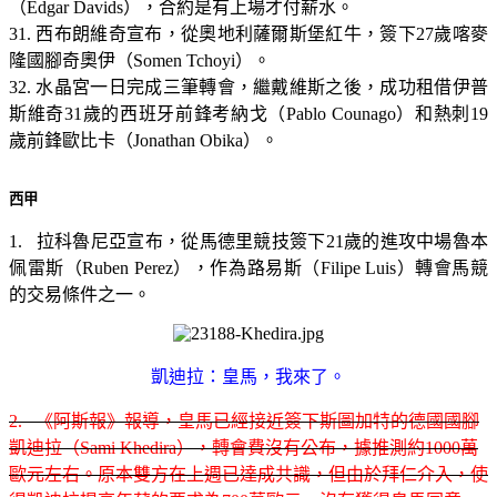
（Edgar Davids），合約是有上場才付薪水。
31. 西布朗維奇宣布，從奧地利薩爾斯堡紅牛，簽下27歲喀麥
隆國腳奇奧伊（Somen Tchoyi）。
32. 水晶宮一日完成三筆轉會，繼戴維斯之後，成功租借伊普
斯維奇31歲的西班牙前鋒考納戈（Pablo Counago）和熱刺19
歲前鋒歐比卡（Jonathan Obika）。
西甲
1. 拉科魯尼亞宣布，從馬德里競技簽下21歲的進攻中場魯本
佩雷斯（Ruben Perez），作為路易斯（Filipe Luis）轉會馬競
的交易條件之一。
凱迪拉：皇馬，我來了。
2. 《阿斯報》報導，皇馬已經接近簽下斯圖加特的德國國腳
凱迪拉（Sami Khedira），轉會費沒有公布，據推測約1000萬
歐元左右。原本雙方在上週已達成共識，但由於拜仁介入，使