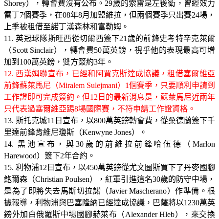
Shorey），轉會費沒有公布。29歲的索雷是左後衛，曾經效力
雷丁7個賽季，在08年8月加盟維拉，但兩個賽季只出賽24場，
上季被租借至諾丁漢森林和富勒姆。
11. 英冠球隊斯旺西從切爾西簽下21歲的前鋒史考特辛克萊爾
（Scott Sinclair），轉會費50萬英鎊，視乎他的表現最高可增
加到100萬英鎊，雙方簽約3年。
12. 西漢姆聯宣布，已經和阿賈克斯達成協議，租借塞爾維亞
前鋒蘇萊馬尼（Miralem Sulejmani）1個賽季，只要順利申請到
工作證即可完成簽約。但12日的最新消息是，蘇萊馬尼近兩年
只代表過塞爾維亞踢8場國際賽，不符申請工作證資格。
13. 斯托克城11日宣布，以800萬英鎊轉會費，從桑德蘭簽下千
里達前鋒肯維尼瓊斯（Kenwyne Jones）。
14. 黑池宣布，與30歲的前維拉前鋒哈伍德（Marlon
Harewood）簽下2年合約。
15. 利物浦12日宣布，以450萬英鎊從尤文圖斯買下了丹麥國腳
鮑爾森（Christian Poulsen），紅軍引進這名30歲的防守中場，
是為了即將失去馬斯切拉諾（Javier Mascherano）作準備。根
據報導，利物浦與巴塞隆納已經達成協議，巴薩將以1230萬英
鎊外加白俄羅斯中場國腳赫萊布（Alexander Hleb），來交換