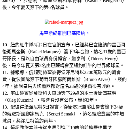
Janko）、沙德利、羅薩萊斯和本特森（Rasmus Bengtsson）
後，今年夏天簽下的第6名球員。
馬奎斯終離開巴塞隆納。
10. 紐約紅牛隊8月2日在官網宣布，已經與巴塞隆納的墨西哥
後衛馬奎斯（Rafael Marquez）簽下3年合約，這名31歲的墨西
哥隊長，是以自由球員身份轉會，繼亨利（Thierry Henry）
後，是今年夏天第2名由巴薩轉會至紐約紅牛的世界級球星。
11. 據報導，俄超勁旅聖彼得堡澤尼特以2200萬歐元的轉會
費，從波圖隊簽下葡萄牙國腳阿爾維斯（Bruno Alves），簽約
4年。據說皇馬與切爾西都對這名28歲的後衛很有興趣。
12. 喀山魯賓從莫斯科火車頭簽下29歲的本土後衛庫茲明
（Oleg Kuzmin），轉會費沒有公布，簽約3年。
13. 聖彼得堡澤尼特5日證實，從衛冕冠軍喀山魯賓簽下34歲
的俄羅斯國腳謝馬克（Sergei Semak），這名經驗豐富的中場
球員，與澤尼特簽約兩年。
14. 葡超勁旅本菲卡從皇馬引進了19歲的前鋒羅德里戈