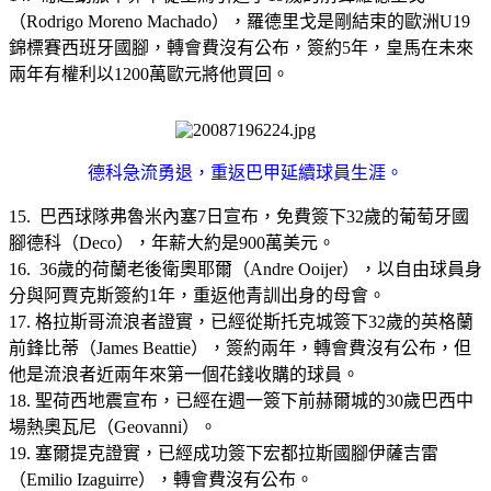
（Rodrigo Moreno Machado），羅德里戈是剛結束的歐洲U19
錦標賽西班牙國腳，轉會費沒有公布，簽約5年，皇馬在未來
兩年有權利以1200萬歐元將他買回。
德科急流勇退，重返巴甲延續球員生涯。
15. 巴西球隊弗魯米內塞7日宣布，免費簽下32歲的葡萄牙國
腳德科（Deco），年薪大約是900萬美元。
16. 36歲的荷蘭老後衛奧耶爾（Andre Ooijer），以自由球員身
分與阿賈克斯簽約1年，重返他青訓出身的母會。
17. 格拉斯哥流浪者證實，已經從斯托克城簽下32歲的英格蘭
前鋒比蒂（James Beattie），簽約兩年，轉會費沒有公布，但
他是流浪者近兩年來第一個花錢收購的球員。
18. 聖荷西地震宣布，已經在週一簽下前赫爾城的30歲巴西中
場熱奧瓦尼（Geovanni）。
19. 塞爾提克證實，已經成功簽下宏都拉斯國腳伊薩吉雷
（Emilio Izaguirre），轉會費沒有公布。