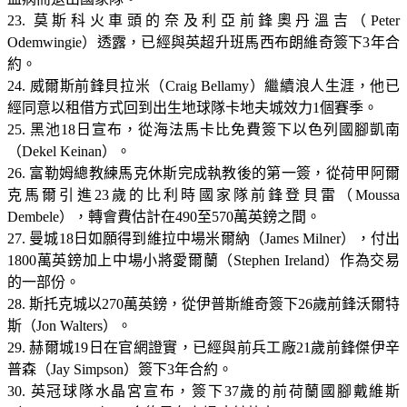
23. 莫斯科火車頭的奈及利亞前鋒奧丹溫吉（Peter
Odemwingie）透露，已經與英超升班馬西布朗維奇簽下3年合
約。
24. 威爾斯前鋒貝拉米（Craig Bellamy）繼續浪人生涯，他已
經同意以租借方式回到出生地球隊卡地夫城效力1個賽季。
25. 黑池18日宣布，從海法馬卡比免費簽下以色列國腳凱南
（Dekel Keinan）。
26. 富勒姆總教練馬克休斯完成執教後的第一簽，從荷甲阿爾
克馬爾引進23歲的比利時國家隊前鋒登貝雷（Moussa
Dembele），轉會費估計在490至570萬英鎊之間。
27. 曼城18日如願得到維拉中場米爾納（James Milner），付出
1800萬英鎊加上中場小將愛爾蘭（Stephen Ireland）作為交易
的一部份。
28. 斯托克城以270萬英鎊，從伊普斯維奇簽下26歲前鋒沃爾特
斯（Jon Walters）。
29. 赫爾城19日在官網證實，已經與前兵工廠21歲前鋒傑伊辛
普森（Jay Simpson）簽下3年合約。
30. 英冠球隊水晶宮宣布，簽下37歲的前荷蘭國腳戴維斯