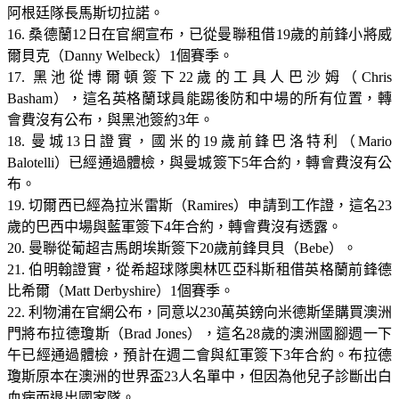
阿根廷隊長馬斯切拉諾。
16. 桑德蘭12日在官網宣布，已從曼聯租借19歲的前鋒小將威
爾貝克（Danny Welbeck）1個賽季。
17. 黑池從博爾頓簽下22歲的工具人巴沙姆（Chris
Basham），這名英格蘭球員能踢後防和中場的所有位置，轉
會費沒有公布，與黑池簽約3年。
18. 曼城13日證實，國米的19歲前鋒巴洛特利（Mario
Balotelli）已經通過體檢，與曼城簽下5年合約，轉會費沒有公
布。
19. 切爾西已經為拉米雷斯（Ramires）申請到工作證，這名23
歲的巴西中場與藍軍簽下4年合約，轉會費沒有透露。
20. 曼聯從葡超吉馬朗埃斯簽下20歲前鋒貝貝（Bebe）。
21. 伯明翰證實，從希超球隊奧林匹亞科斯租借英格蘭前鋒德
比希爾（Matt Derbyshire）1個賽季。
22. 利物浦在官網公布，同意以230萬英鎊向米德斯堡購買澳洲
門將布拉德瓊斯（Brad Jones），這名28歲的澳洲國腳週一下
午已經通過體檢，預計在週二會與紅軍簽下3年合約。布拉德
瓊斯原本在澳洲的世界盃23人名單中，但因為他兒子診斷出白
血病而退出國家隊。