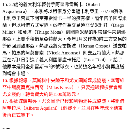
15. 22歲的義大利年輕射手阿奎弗雷斯卡（Robert
Acquafresca），本季將以租借身分重返卡利亞里，07-08賽季
卡利亞里曾買下阿奎弗雷斯卡一半的擁有權，隔年售予國際米
蘭，但以租借方式留隊。09年作為交易迪亞戈米利托（Diego
Milito）和莫塔（Thiago Motta）到國際米蘭的附帶條件來到熱
那亞，上賽季租借至亞特蘭大，今年1月又作為3隊三方交易的
籌碼回到熱那亞，熱那亞將克雷斯波（Hernán Crespo）送去帕
馬，帕馬的阿莫魯索（Nicola Amoruso）則去亞特蘭大。熱那
亞在7月1日引進了義大利國腳盧卡托尼（Luca Toni），給了
他原本是阿奎弗雷斯卡的9號球衣，也將這名年輕小將再度送
到轉會市場。
16. 根據報導，莫斯科中央陸軍和尤文圖斯達成協議，塞爾維
亞中場魔翼克拉西奇（Milos Krasic），只要通過體檢就會和
尤文簽約，轉會費大約是1500萬歐元。
17. 根據媒體報導，尤文圖斯已經和利物浦達成協議，將租借
阿奎拉尼（Alberto Aquilani）1個賽季，並且在明年球季結束
後再正式買下。