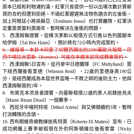
原本已經和利物浦約滿，紅軍只肯提供一份以出場次數計算薪
資的合約但遭到拒絕，不過紅軍遲遲無法物色適合的左後衛，
加上阿根廷小將英蘇亞（Emiliano Insua）也打算離隊，紅軍決
定重簽奧雷利奧兩年，暫時解決左後衛的問題。
5. 西漢姆聯證實，從樸次茅斯以租借方式引進以色列國腳本
哈伊姆（Tal Ben Haim），預計將在72小時內完成簽約。
6. 據報導，本菲卡同意了切爾西開出的2200萬歐元報價，巴
西中場拉米雷斯（Ramires）可能在本週末前完成轉會簽約。
7. 西漢姆聯5日宣布，從丹麥中日德蘭隊（FC Midtylland）簽
下紐西蘭後衛里德（Winston Reid），22歲的里德身高190公
分，是紐西蘭成為本屆世界盃唯一不敗之師的後防主力，他與
西漢姆聯簽約3年。
8. 布萊克本流浪者證實，向曼聯租借22歲的黑人前鋒迪烏夫
（Mame Biram Diouf）一個賽季。
9. 西班牙中場阿特塔（Mikel Arteta）與艾佛頓續約5年，暫時
打消轉隊的念頭。
10. 西布朗維奇總教練迪馬特奧（Roberto Di Matteo）宣布，已
成功網羅上賽季被租借在外的阿斯頓維拉後衛索雷（Nicky