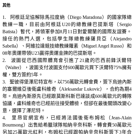
其他
1. 阿根廷足協解除馬拉度納（Diego Maradona）的國家隊總
教練一職，目前由阿根廷U20的總教練巴提斯塔（Sergio
Batista）暫代，將領軍參加8月11日對愛爾蘭的國際友誼賽。
接任的熱門人選，包括學生隊總教練薩貝亞（Alejandro
Sabella）、阿維拉達競技總教練羅素（Miguel Angel Russo）和
08年奧運帶領U23贏得奧運金牌的巴提斯塔。
2. 波圖從巴西國際體育會引進了21歲的巴西前鋒沃爾特
（Walter），波圖支付波圖支付600萬歐元買下沃爾特75%擁有
權，雙方簽約5年。
3. 聖彼得堡澤尼特宣布，以750萬歐元轉會費，簽下烏迪內斯
的塞爾維亞後衛盧科維奇（Aleksandar Lukovic），合約為期4
年。烏迪內斯原先已經跟莫斯科斯巴達談成600萬歐元的轉隊
協議，盧科維奇也已經前往接受體檢，但卻在最後關頭改變心
意，選擇了澤尼特。
4. 里昂官網宣布，已經將法國後衛布姆松（Jean-Alain
Boumsong）出售給希臘球隊帕納辛奈科斯，轉會費50萬歐元
另加25萬歐元紅利，布姆松已經跟帕納辛奈科斯簽下3年合