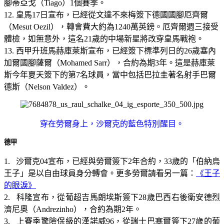
腳蒂亞戈（Tiago）1個賽季。
12. 皇馬17日宣布，已經從文達不來梅簽下德國國腳厄齊爾
（Mesut Oezil），轉會費大約為1240萬英鎊。厄齊爾週三接受
體檢，如無意外，這名21歲的中場新星將改穿皇馬戰袍。
13. 西甲升班馬赫庫萊斯宣布，已經簽下標準列日的26歲塞內
加爾國腳薩爾（Mohamed Sarr），合約為期3年。這是赫庫萊
斯今年夏天簽下的第7名球員，當中包括巴拉圭著名射手巴爾
德斯（Nelson Valdez）。
穿在勞爾身上，沙爾克的藍色特別醒目。
德甲
1. 沙爾克04宣布，已經與勞爾簽下2年合約，33歲的「伯納烏
王子」是以自由球員身分轉會。更多勞爾請看另一篇：
《王子
的眼淚》
2. 科隆宣布，從葡超吉馬朗埃斯簽下28歲巴西右後衛安德烈
濟尼奧（Andrezinho），合約為期2年。
3. 上賽季驚險保級的漢諾威96，從瑞士巴塞爾簽下27歲的葡