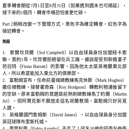
夏季轉會期從7月1日至8月31日（如果遇到週末也可順延），
接下來的1個月，轉會市場恐怕會更忙碌。
Part 2稍稍改變一下整理方式，黑色字為確定轉會，紅色字為
接近轉會。
英超
1. 索爾坎貝爾（Sol Campbell）以自由球員身份加盟紐卡索
聯，簽約1年。坎貝爾拒絕留在兵工廠，據說是受到新婚妻子
芭拉特（Fiona Barratt）的影響，因為他太太是英格蘭東北部
人，所以希望能加入東北方的俱樂部。
2. 富勒姆宣布，任命前曼城總教練馬克休斯（Mark Hughes）
擔任總教練，接替霍奇森（Roy Hodgson）轉教利物浦後留下
的空缺。原本富勒姆的首選是前熱刺總教練馬丁約爾（Martin
Jol），但阿賈克斯不願放走這名荷蘭教頭，富勒姆只好另覓
人選。
3. 英格蘭國門詹姆斯（David James），以自由球員身分加盟
英冠球隊布里斯托城。
4. 奧雷利奧（Fabio Aurelio）不走了！這名30歲的巴西左後衛