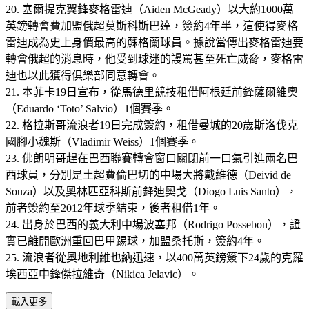
20. 塞爾提克翼鋒麥格雷迪（Aiden McGeady）以大約1000萬
英鎊轉會費加盟俄超莫斯科斯巴達，簽約4年半，這使得麥格
雷迪成為史上身價最高的蘇格蘭球員。據說當傳出麥格雷迪要
轉會俄超的消息時，他受到球迷的謾罵甚至死亡威脅，麥格雷
迪也以此獲得俱樂部同意轉會。
21. 本菲卡19日宣布，從馬德里競技租借阿根廷前鋒薩爾維奧
（Eduardo ‘Toto’ Salvio）1個賽季。
22. 格拉斯哥流浪者19日完成簽約，租借曼城的20歲斯洛伐克
國腳小魏斯（Vladimir Weiss）1個賽季。
23. 佛朗明哥趕在巴西聯賽轉會窗口關閉前一口氣引進兩名巴
西球員，分別是土超費倫巴切的中場大將戴維德（Deivid de
Souza）以及奧林匹亞科斯前鋒迪奧戈（Diogo Luis Santo），
前者簽約至2012年球季結束，後者租借1年。
24. 出身於巴西的義大利中場波塞邦（Rodrigo Possebon），證
實已離開歐洲重回巴甲踢球，加盟桑托斯，簽約4年。
25. 流浪者從奧地利維也納迅速，以400萬英鎊簽下24歲的克羅
埃西亞中鋒傑拉維奇（Nikica Jelavic）。
載入更多