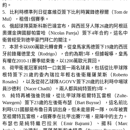
約。
5. 比利時標準列日從塞維亞簽下比利時翼鋒德穆爾（Tom de
Mul），租借1個賽季。
6. 俄超球隊莫斯科斯巴達宣布，與西班牙人隊26歲的阿根廷
奧運金牌國腳帕雷哈（Nicolas Pareja）簽下4年合約，這名中
衛曾經受到德甲豪門拜仁的關注。
7. 本菲卡以600萬歐元轉會費，從皇馬家馬德簽下19歲的西班
牙前鋒羅德里戈（Rodrigo），合約為期5年，但據報導，皇馬
有權在2010-11賽季結束後，以1200萬歐元買回。
8. 荷甲衛冕冠軍純特一口氣簽一兩名球員，包括從比甲球隊
根特簽下21歲的委內瑞拉年輕右後衛羅薩萊斯（Roberto
Rosales），以及從荷乙球隊AGOVV簽下20歲的比利時中場球
員沙德利（Nacer Chadli）。兩人都與純特簽約3年。
9. 純特再補強後防線，從比甲球隊祖爾特瓦雷根（Zulte-
Waregem）簽下23歲的左後衛布瑟（Bart Buysse），這名前比
利時U21國腳是布魯日青訓出身，但未能晉昇一隊，06年被賣
至祖爾特瓦雷根，4個賽季在比甲出賽77場，是陣中的主力。
布瑟也是純特繼巴拉米（Emir Bajrami）、揚科（Marc