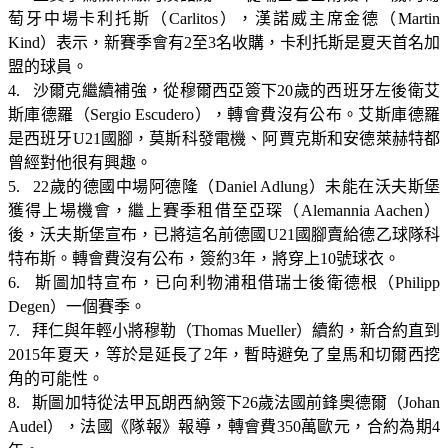
萄牙中場卡利托斯（Carlitos），漢諾威主席金德（Martin
Kind）表示，新賽季會有2至3名收購，卡利托斯是夏天首名加
盟的球員。
4. 沙爾克繼續補強，從穆爾西亞簽下20歲的西班牙左後衛艾
斯庫德羅（Sergio Escudero），轉會費沒有公布。艾斯庫德羅
是西班牙U21國腳，莫斯科發電機、阿賈克斯和安德萊赫特都
曾經對他很有興趣。
5. 22歲的德國中場阿德隆（Daniel Adlung）未能在沃夫斯堡
獲得上場機會，繼上賽季租借至亞琛（Alemannia Aachen）
後，沃夫斯堡宣布，已將這名前德國U21國腳賣給德乙球隊科
特布斯。轉會費沒有公布，簽約3年，將穿上10號球衣。
6. 斯圖加特宣布，已向利物浦租借瑞士後衛德根（Philipp
Degen）一個賽季。
7. 拜仁與年輕小將穆勒（Thomas Mueller）續約，新合約直到
2015年夏天，等於是延長了2年，暫時避免了皇馬和切爾西挖
角的可能性。
8. 斯圖加特從法甲瓦朗西納簽下26歲法國前鋒奧德爾（Johan
Audel），法國《隊報》報導，轉會費350萬歐元，合約為期4