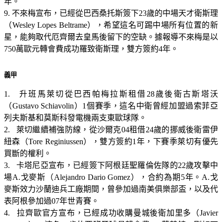
年。
9. 不來梅宣布，已經從巴西桑托斯簽下23歲的中場天才衛斯理
（Wesley Lopes Beltrame），希望這名可踢中場所有位置的新
星，能夠取代厄齊爾去皇馬後留下的空缺。據報導不來梅是以
750萬歐元轉會費成功羅致衛斯理，雙方簽約4年。
義甲
1. 升班馬萊切從巴西帕梅拉斯租借28歲後衛古斯塔沃
（Gustavo Schiavolin）1個賽季，這名中衛曾經加盟過索菲亞
列夫斯基和莫斯科發電機兩支東歐球隊。
2. 萊切繼續補強防線，從沙爾克04租借24歲的挪威後衛雷伊
紐森（Tore Reginiussen），雙方簽約1年，下賽季萊切有優先
買斷的權利。
3. 卡塔尼亞宣布，已經簽下阿根廷聖羅倫佐隊的22歲攻擊中
場A.戈麥斯（Alejandro Dario Gomez），合約為期5年。A.戈
麥斯效力沙蘭迪兵工廠期間，曾參加過南美俱樂部盃，以及代
表阿根參加過07年世青賽。
4. 拉齊歐官方宣布，已經成功收購曼城後衛加里多（Javier