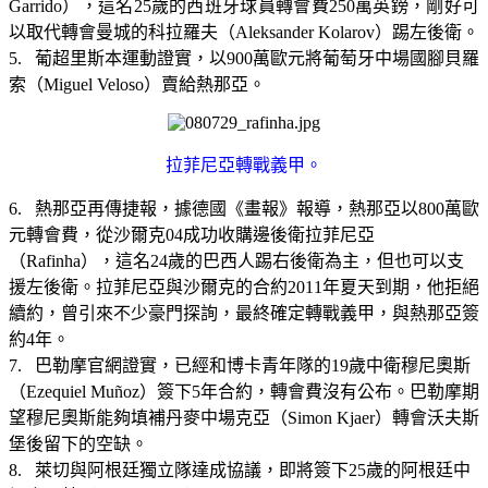
Garrido），這名25歲的西班牙球員轉會費250萬英鎊，剛好可
以取代轉會曼城的科拉羅夫（Aleksander Kolarov）踢左後衛。
5. 葡超里斯本運動證實，以900萬歐元將葡萄牙中場國腳貝羅
索（Miguel Veloso）賣給熱那亞。
拉菲尼亞轉戰義甲。
6. 熱那亞再傳捷報，據德國《畫報》報導，熱那亞以800萬歐
元轉會費，從沙爾克04成功收購邊後衛拉菲尼亞
（Rafinha），這名24歲的巴西人踢右後衛為主，但也可以支
援左後衛。拉菲尼亞與沙爾克的合約2011年夏天到期，他拒絕
續約，曾引來不少豪門探詢，最終確定轉戰義甲，與熱那亞簽
約4年。
7. 巴勒摩官網證實，已經和博卡青年隊的19歲中衛穆尼奧斯
（Ezequiel Muñoz）簽下5年合約，轉會費沒有公布。巴勒摩期
望穆尼奧斯能夠填補丹麥中場克亞（Simon Kjaer）轉會沃夫斯
堡後留下的空缺。
8. 萊切與阿根廷獨立隊達成協議，即將簽下25歲的阿根廷中