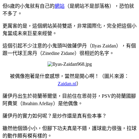
但6歲的小鬼就有自己的
網站
（是網站不是部落格），恐怕就
不多了。
更厲害的是，這個網站英荷雙語，非常國際化，完全把這個小
鬼當成未來巨星來經營。
這個引起不少注意的小鬼頭叫做薩伊丹（Ilyas Zaidan），有個
跟一代球王席丹（Zinedine Zidane）很相近的名字。
被偶像抱著是什麼感想，當然是開心啊！（圖片來源：
Zaidan.nl
）
薩伊丹出生於荷蘭蒂爾堡，目前住在恩荷芬，PSV的荷蘭國腳
阿費萊（Ibrahim Afellay）是他偶像。
薩伊丹的實力如何呢？是炒作還是真有些本事？
雖然他個頭小小，但腳下功夫真是不錯，護球能力很強，拉球
的動作頗有模有樣的。