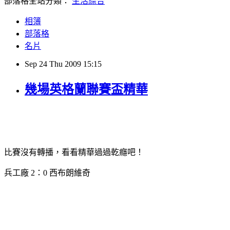
部落格全站分類：
生活綜合
相簿
部落格
名片
Sep
24
Thu
2009
15:15
幾場英格蘭聯賽盃精華
比賽沒有轉播，看看精華過過乾癮吧！
兵工廠 2：0 西布朗維奇