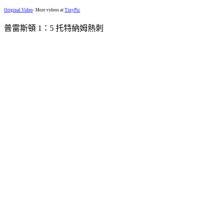
Original Video
- More videos at
TinyPic
普雷斯頓 1：5 托特納姆熱刺