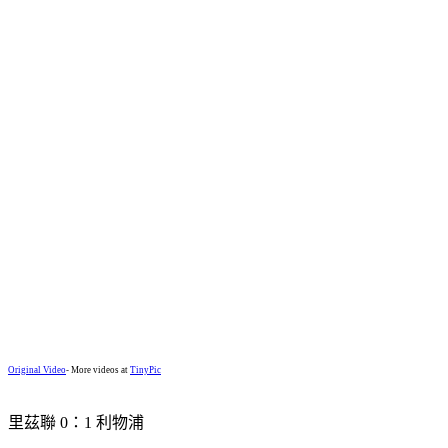
Original Video
- More videos at
TinyPic
里茲聯 0：1 利物浦