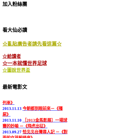
加入粉絲團
看大仙必讀
☆亂貼廣告者請先看這篇☆
☆給讀者
☆一本就懂世界足球
☆圖說世界盃
2013.12.18
又是一部諜報片 －《同窗
最新電影文
生》
2013.12.05
人類滅絕大寓言 －《末日
列車》
2013.11.13
今朝都到眼前來－《殭
屍》
2013.11.10
［2013金馬影展］一場球
賽的妙喻 －《飛虎出征》
2013.09.27
恰北北台灣尋人記 －《對
面的女孩殺過來》