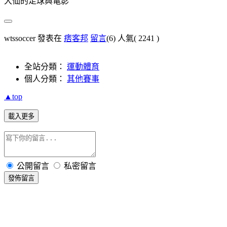
大仙的足球與電影
wtssoccer 發表在
痞客邦
留言
(6)
人氣(
2241
)
全站分類：
運動體育
個人分類：
其他賽事
▲top
載入更多
公開留言
私密留言
發佈留言