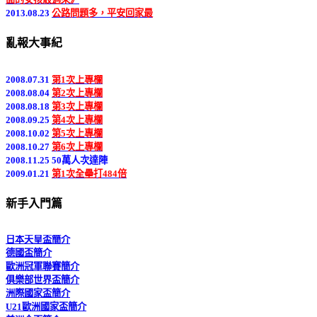
2013.08.23
公路問題多，平安回家最
好－《全家就是米家》
2008.04.01 足彩亂報開站
2013.08.19
成長與抉擇－《戀戀海
亂報大事紀
2008.07.13 10萬人次達陣
灣》
2008.07.26 部落格觀察排名前7000
2013.08.02
［足球電影］梗雖然老，
2008.07.31
第1次上專欄
好笑就好－《足球大丈夫》
2008.08.04
第2次上專欄
2013.07.31
有共鳴才感動－《海闊天
2008.08.18
第3次上專欄
空》
2008.09.25
第4次上專欄
2013.07.30
前半好笑、中間基情、結
2008.10.02
第5次上專欄
局感人－《偉大的隱藏者》
2008.10.27
第6次上專欄
2013.07.27
執著就無明－《盲探》
2008.11.25 50萬人次達陣
2013.07.22
何去何從－《八月三十一
2009.01.21
第1次全壘打484倍
日，我在奧斯陸》
2009.02.19
第7次上專欄
英格蘭聯賽盃簡介
2009.02.26 100萬人次達陣
新手入門篇
英格蘭足總盃簡介
2009.03.20
第8次上專欄
日本聯賽盃簡介
2009.03.29 部落格觀察排名前1500
日本天皇盃簡介
2009.04.01 PageRank升為2
德國盃簡介
2009.04.13 首次入圍藍眼觀注
歐洲冠軍聯賽簡介
2009.04.26 入選藍眼佳作
俱樂部世界盃簡介
2009.04.29 部落格觀察排名前1000
洲際國家盃簡介
2009.05.19 200萬人次達陣
U21歐洲國家盃簡介
2009.05.19 部落格觀察排名前500
美洲金盃簡介
2009.05.29 PageRank升為3