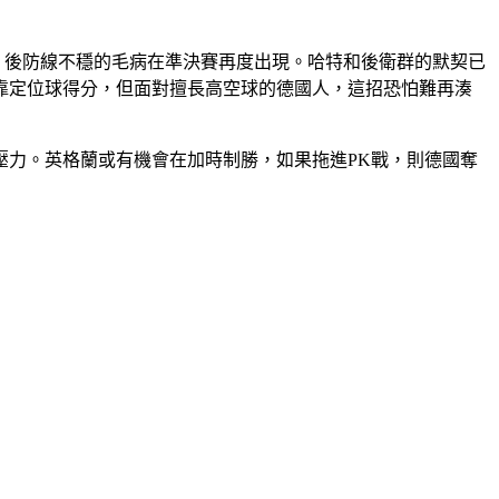
，後防線不穩的毛病在準決賽再度出現。哈特和後衛群的默契已
靠定位球得分，但面對擅長高空球的德國人，這招恐怕難再湊
壓力。英格蘭或有機會在加時制勝，如果拖進PK戰，則德國奪