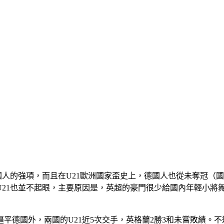
人的強項，而且在U21歐洲國家盃史上，德國人也從未奪冠（國際
年在U21也並不起眼，主要原因是，英超的豪門很少給國內年輕小
平德國外，兩國的U21近5次交手，英格蘭2勝3和未嘗敗績。