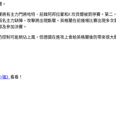
蘭。
賽將有主力門將哈特、前鋒阿邦拉霍和F.坎貝爾被罰停賽。第二
兩名主力缺陣，攻擊將出現斷層。英格蘭在前幾場比賽出現多次
得及參加決賽。
的控制可能稍佔上風，但德國在進攻上會給英格蘭後防帶來很大
小強》
看看！