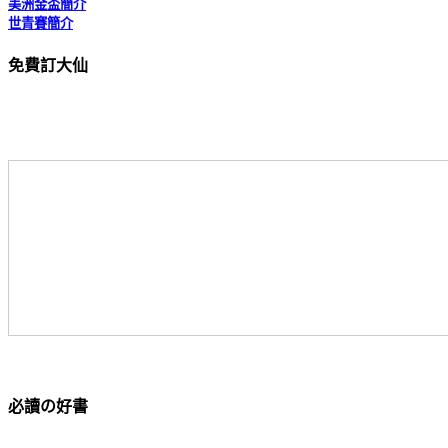
世青賽簡介
2009.06.27 PageRank升為4
歐洲聯賽排名系統
2009.07.04
第2次全壘打330倍
博斯曼法案
2009.07.08
第9次上專欄
免費訂大仙
淺談轉會窗口
2009.07.17
第10次上專欄
2009.08.11
第11次上專欄
香港球衣專賣店地址
2009.08.16 300萬人次達陣
2009.08.18
第12次上專欄
2009.08.25
第13次上專欄
2009.08.28
第14次上專欄
2009.09.08
第15次上專欄
2009.09.29
第16次上專欄
2009.10.09
第17次上專欄
2009.10.11 400萬人次達陣
2009.11.01 PageRank升為5
2009.11.18
入圍第五屆全球華文部落
格大獎初審
2009.12.05
入圍第五屆全球華文部落
格大獎決選
2009.10.09
第18次上專欄
2010.01.07 500萬人次達陣
2010.01.15
第19次上專欄
必讀の好書
2010.01.15
第20次上專欄
2010.01.21
第21次上專欄