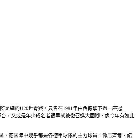
足總的U20世青賽，只曾在1981年由西德拿下過一座冠
將舞台，又或是年少成名者很早就被徵召進大國腳，像今年有如此
不過，德國陣中幾乎都是各德甲球隊的主力球員，像厄齊爾、諾