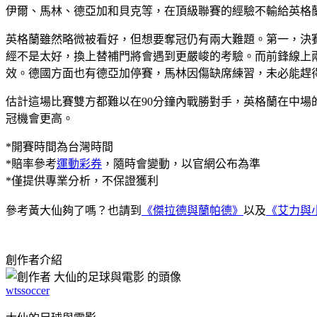
伊爾、馬林、德亞加和貝克等，在頂級聯賽的經驗不輸給英格
英格蘭雖然略微被看好，但想要奪冠仍有兩大難題。第一，決
經不是太好，換上替補門將會遇到更嚴峻的考驗。而前鋒線上
效。德國方面也有德亞加停賽，馬林因傷缺席練習，未必能趕
估計這場比賽雙方都難以在90分鐘內戰勝對手，英格蘭在中場
冠機會更高。
*開賽時間為台灣時間
*賠率參考
運動彩券
，隨時會變動，以官網公布為準
*僅提供專業分析，不保證獲利
參考黃大仙夠了嗎？也請到
《傑拉德與蘭帕德》
以及
《艾力與
創作者介紹
wtssoccer