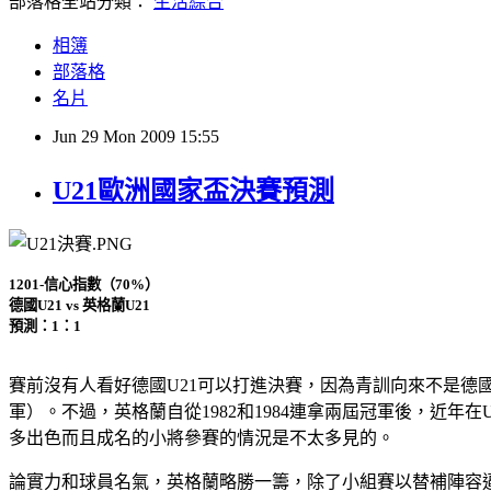
部落格全站分類：
生活綜合
相簿
部落格
名片
Jun
29
Mon
2009
15:55
U21歐洲國家盃決賽預測
1201-信心指數（70%）
德國U21 vs 英格蘭U21
預測：1：1
賽前沒有人看好德國U21可以打進決賽，因為青訓向來不是德國
軍）。不過，英格蘭自從1982和1984連拿兩屆冠軍後，近
多出色而且成名的小將參賽的情況是不太多見的。
論實力和球員名氣，英格蘭略勝一籌，除了小組賽以替補陣容逼