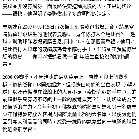
曼聯並非沒有風險，而最終決定這種風險的人，正是馬切達
——很快，他證明了曼聯做出了多麼明智的決定。
馬切達在2007年9月15日首次披上紅魔戰袍出場比賽，結果當
時仍算是跳級生的他代表曼聯U18青年隊打入全場比賽唯一進
球，幫助球隊客場戰勝巴恩斯利U18。在那個賽季裡，他用21
場比賽打入12球的成績成為青年隊射手王，並得到在預備隊出
場的機會——你可以把這看做一個1年級生直接跳到初中讀
書。
2008-09賽季，不斷進步的馬切達更上一層樓。與上個賽季一
樣，他依然從U18開始起步，但很快由於他的出色表現（6場2
球）以及預備隊在鋒線上的人員不足（索斯克亞的手中真正的
前鋒似乎只有時不時調上一隊的威爾貝克？），馬切達成為了
預備隊的主力。今年年初，佛格森悄然將馬切達和另一名羅馬
少年佩特魯奇放入客場與國際米蘭比賽的大名單，以便讓他們
回到義大利看看的同時，感受一線隊的氣氛並向一線隊的球星
們近距離學習。