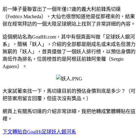
前一陣子曼聯冒出了一個年僅17歲的義大利前鋒馬切達
（Fedrico Macheda），大仙也很想知道他是從那裡來的，結果
就在經常拜訪的一個大陸足球網站上找到了非常詳細的內容。
這個網站名為GoalHi.com，其中有個頁面叫做「足球妖人銀河
系」，簡稱「妖人」，介紹的全部都是剛成名或未成名但潛力
無窮的「妖人」，首頁還做了一個妖人排行榜，以預估身價的
高低作為排名，位居榜首的是阿根廷前鋒阿奎羅（Sergio
Aguero）。
大家試著來找一下，馬切達目前的預估身價到底是多少？（可
把答案用留言回覆，但這次沒有獎品。）
網頁上有關馬切達的介紹非常詳細，我把他轉成繁體轉貼在這
裡。
下文轉貼自GoalHi足球妖人銀河系