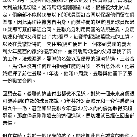
2007年9月，曼聯在長期觀察之後決定簽下拉齊歐青訓營的義
大利前鋒馬切達。當時馬切達剛剛過16歲，根據義大利的規
定，俱樂部不能與18歲以下的球員簽訂合同以保證他們留在俱
樂部，因此馬切達擁有自由身，而英格蘭的規定則是球員超過
16歲即可簽訂學徒合同。曼聯充分利用兩國的法規差異，為馬
切達和他的父母開出了共3賽季，每賽季超過8萬歐元的工資，
以及在曼徹斯特的一套住宅(隔壁便是上一個來到曼聯的義大
利少年羅西的家)的優厚條件，並幫助馬切達的父母尋找了新
的工作。法規漏洞，曼聯的名聲以及優厚的經濟待遇，三者合
一，馬切達沒有任何理由拒絕紅魔的召喚，不出意外地，他最
終選擇了前往曼聯。1年後，他滿17周歲，曼聯與他簽下了第
一份職業合同。
回頭去看，曼聯的這些付出都微不足道，對於一個未來身價很
可能達到8位數的球員來說，3年共計24萬歐元和一套住房簡直
是九牛一毛，甚至如果曼聯今年僅以2分以內的優勢取得英超
冠軍，那麼僅靠剛剛過去的這個進球，馬切達就已經值回全部
票價。
但在當時，對於一個16歲的孩子，開出如此具有誠意的條件，