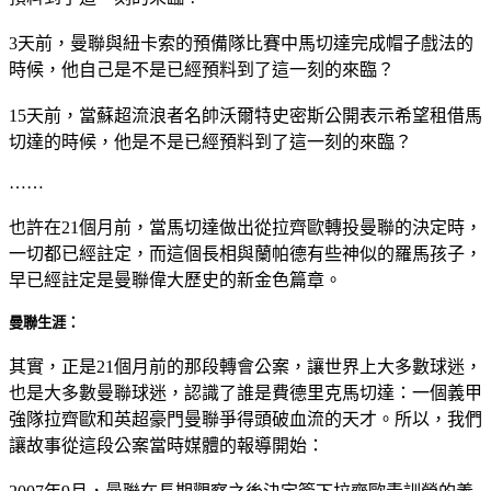
3天前，曼聯與紐卡索的預備隊比賽中馬切達完成帽子戲法的
時候，他自己是不是已經預料到了這一刻的來臨？
15天前，當蘇超流浪者名帥沃爾特史密斯公開表示希望租借馬
切達的時候，他是不是已經預料到了這一刻的來臨？
……
也許在21個月前，當馬切達做出從拉齊歐轉投曼聯的決定時，
一切都已經註定，而這個長相與蘭帕德有些神似的羅馬孩子，
早已經註定是曼聯偉大歷史的新金色篇章。
曼聯生涯：
其實，正是21個月前的那段轉會公案，讓世界上大多數球迷，
也是大多數曼聯球迷，認識了誰是費德里克馬切達：一個義甲
強隊拉齊歐和英超豪門曼聯爭得頭破血流的天才。所以，我們
讓故事從這段公案當時媒體的報導開始：