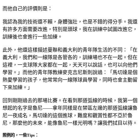
而他自己的評價則是：
我認為我的技術還不賴，身體強壯，也是不錯的得分手。我還
有許多方面需要改進，特別是頭球，我在訓練中試圖改進它，
訓練後也會進行一些加練。
此外，他還這樣描述曼聯和義大利的青年隊生活的不同：「在
義大利，我們和一線隊是各管各的，訓練場也不在一起。但在
這裡，一支球隊大家都在一起，天天可以說話，也可以向他們
學習。」而他的青年隊教練麥克吉尼斯則說過：「馬切達是個
熱愛學習的孩子，他常常向一線隊球員學習，同時也會主動留
下來加練。」
回到剛剛過去的那場比賽。在看到那道弧線的時候，我第一個
想起的名字是魯尼——拿年同樣是在禁區左邊的那道弧線讓魯
尼一夜成名，馬切達的這個進球，難度和觀賞性都不亞於魯
尼，那麼他的未來，能像魯尼一樣光明嗎？讓我們拭目以待。
照例的，一些Tips：