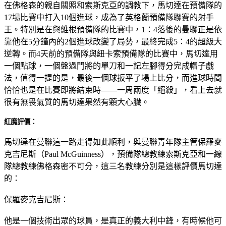
在佛格森的親自關照和索斯克亞的調教下，馬切達在預備隊的
17場比賽中打入10個進球，成為了英格蘭預備隊聯賽的射手
王。特別是在與維根預備隊的比賽中，1：4落後的曼聯正是依
靠他在5分鐘內的2個進球改變了局勢，最終完成5：4的超級大
逆轉。而4天前的預備隊與紐卡索預備隊的比賽中，馬切達用
一個點球，一個盤過門將的單刀和一記左腳得分完成帽子戲
法，值得一提的是，最後一個球扳平了場上比分，而進球時間
恰恰也是在比賽即將結束時——一周兩度「絕殺」，看上去就
很有無畏氣質的馬切達果然有顆大心臟。
紅魔評價：
馬切達在曼聯這一路走得如此順利，與曼聯青年隊主管保羅麥
克吉尼斯（Paul McGuinness），預備隊總教練索斯克亞和一線
隊總教練佛格森密不可分，這三名教練分別是這樣評價馬切達
的：
保羅麥克吉尼斯：
他是一個技術出眾的球員，是真正的義大利中鋒，有時候他可