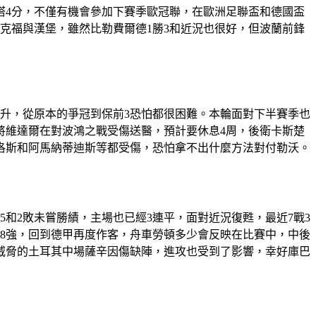
赫塔4分，不僅有機會參加下賽季歐冠聯，在歐洲足聯盃和德國盃
克福與漢堡，雖然比勒費爾德1勝3和近況也很好，但波蘭前鋒
升，從原本的爭冠到保前3恐怕都很困難。本輪面對下半賽季也
將維達爾在對波鴻之戰受傷送醫，預計要休息4周，後衛卡斯楚
洛斯和阿馬納蒂迪斯等都受傷，恐怕拿不出什麼方法對付勒沃。
和2敗未嘗勝績，主場也已經3連平，面對近況復甦，最近7戰3
盃8強，回到德甲再度作客，舟車勞頓多少會反映在比賽中，中後
威脅的土耳其中場薩辛因傷缺陣，進攻也受到了影響，幸好庫巴