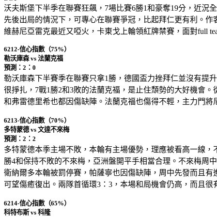
沃夫斯堡下半季在聯賽狂飆，7場比賽6勝1和豪奪19分，近
先後出局的情況下，可專心在聯賽爭冠，比起拜仁更有利。作客
維赫尼亞雷克最近又啞火，卡東戈上輪領紅牌禁賽，面對full 
6212-信心指數（75%）
勒沃庫森 vs 法蘭克福
預測：2：0
勒沃庫森下半賽季在聯賽只拿1勝，德國盃力挫拜仁並沒有提
很掙扎，7戰1勝2和3敗的法蘭克福，是止住頹勢的大好機會
和弗雷德里希也都因傷缺陣。法蘭克福也傷得不輕，主力門將
6213-信心指數（70%）
多特蒙德 vs 文達不來梅
預測：2：2
多特蒙德本季主場不敗，本輪有主場優勢，理應被看高一線，不
勝4和保持不敗的不來梅，亞洲盤開平手相當合理。不來梅周中
衛納爾多本輪被罰停賽，帕薩寧也因傷缺陣，周中先發而且有
可望傷癒復出。兩隊首循環3：3，本場和局機會仍高，而且很
6214-信心指數（65%）
科特布斯 vs 科隆