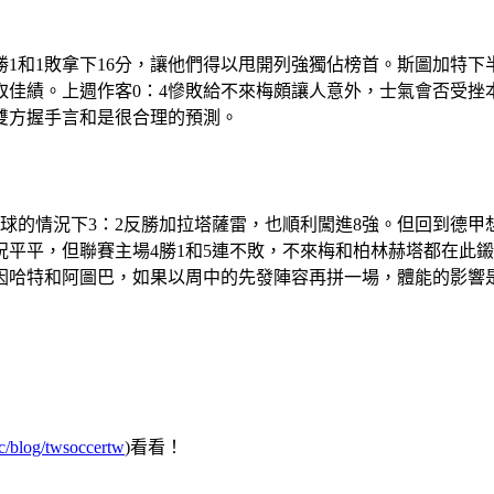
1和1敗拿下16分，讓他們得以甩開列強獨佔榜首。斯圖加特下半
取佳績。上週作客0：4慘敗給不來梅頗讓人意外，士氣會否受挫
雙方握手言和是很合理的預測。
球的情況下3：2反勝加拉塔薩雷，也順利闖進8強。但回到德甲想
況平平，但聯賽主場4勝1和5連不敗，不來梅和柏林赫塔都在此
因哈特和阿圖巴，如果以周中的先發陣容再拼一場，體能的影響
c/blog/twsoccertw
)看看！