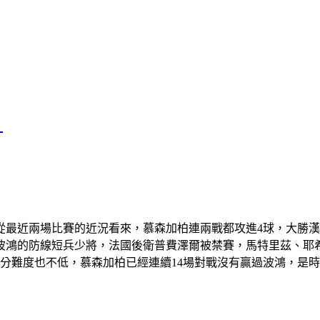
）
但從最近兩場比賽的近況看來，慕森加柏連兩戰都攻進4球，大勝
波鴻的防線短兵少將，法國後衛普費澤爾被禁賽，馬特里茲、耶
1分難度也不低，慕森加柏已經連續14場對戰沒有贏過波鴻，是