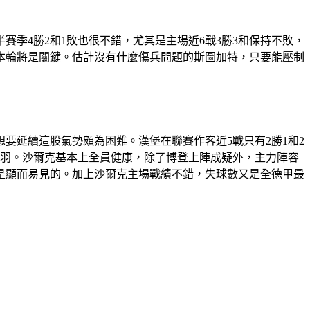
賽季4勝2和1敗也很不錯，尤其是主場近6戰3勝3和保持不敗，
本輪將是關鍵。估計沒有什麼傷兵問題的斯圖加特，只要能壓制
要延續這股氣勢頗為困難。漢堡在聯賽作客近5戰只有2勝1和2
鎩羽。沙爾克基本上全員健康，除了博登上陣成疑外，主力陣容
是顯而易見的。加上沙爾克主場戰績不錯，失球數又是全德甲最