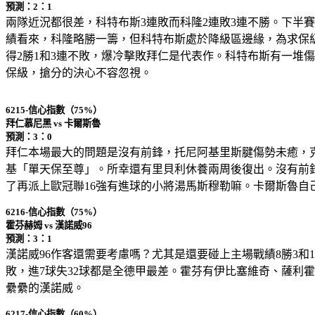
預測：2：1
兩隊近況都很差，科特布斯3連敗而科隆2連敗3連不勝。下半
績看來，科隆略勝一籌，但科特布斯處於降級區邊緣，為求保級
得2勝1和3連不敗，爆冷擊敗拜仁是代表作。科特布斯有一堆
保級，搶分的決心不容忽視。
6215-信心指數（75%）
拜仁慕尼黑 vs 卡爾斯魯
預測：3：0
拜仁本場最大的問題是沒有前鋒，托尼阿基里斯腱傷勢未癒，
基「單天保至尊」。所幸還有里貝利休養兩周後復出。沒有前
了再派上歐冠聯16強有進球的小將湯馬斯穆勒嘛。卡爾斯魯自
6216-信心指數（75%）
霍芬赫姆 vs 漢諾威96
預測：3：1
漢諾威96作客還需要考慮嗎？尤其是還要碰上主場戰績8勝3和
敗，進7球失32球都是全德甲最差。霍芬有伊比塞維奇、薩利
纍纍的漢諾威。
6217-信心指數（60%）