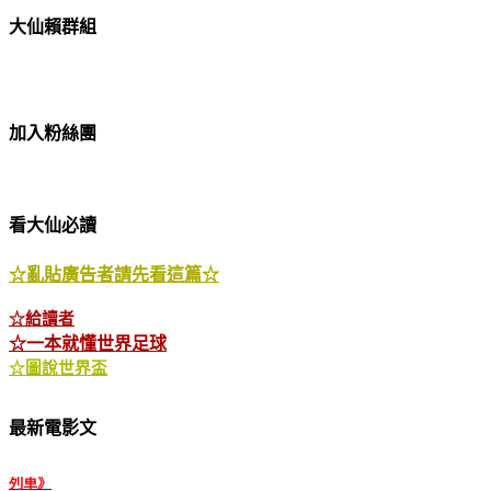
大仙賴群組
加入粉絲團
看大仙必讀
☆亂貼廣告者請先看這篇☆
☆給讀者
☆一本就懂世界足球
☆圖說世界盃
2013.12.18
又是一部諜報片 －《同窗
最新電影文
生》
2013.12.05
人類滅絕大寓言 －《末日
列車》