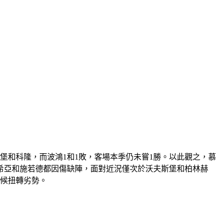
漢堡和科隆，而波鴻1和1敗，客場本季仍未嘗1勝。以此觀之，慕
希亞和施若德都因傷缺陣，面對近況僅次於沃夫斯堡和柏林赫
時候扭轉劣勢。