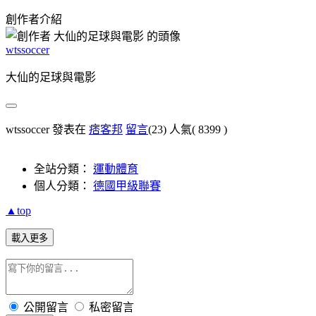
創作者介紹
wtssoccer
大仙的足球與電影
wtssoccer 發表在
痞客邦
留言
(23)
人氣(
8399
)
全站分類：
運動體育
個人分類：
德國甲級聯賽
▲top
載入更多
公開留言
私密留言