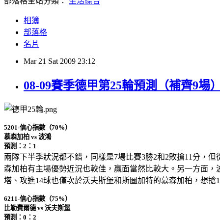
部落格全站分類：
生活綜合
相簿
部落格
名片
Mar
21
Sat
2009
23:12
08-09賽季德甲第25輪預測（補齊9場
5201-信心指數（70%）
慕森加柏 vs 波鴻
預測：2：1
兩隊下半季狀況都不錯，同樣是7場比賽3勝2和2敗搶11分，
森加柏有主場優勢近況也較佳，贏面當然比較大。另一方面，
塔、攻進14球也僅次於沃夫斯堡和斯圖加特的慕森加柏，想搶
6211-信心指數（75%）
比勒費爾德 vs 沃夫斯堡
預測：0：2