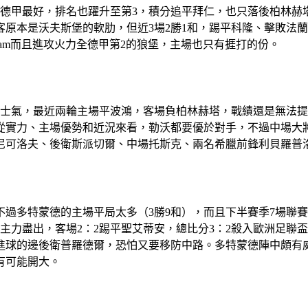
況全德甲最好，排名也躍升至第3，積分追平拜仁，也只落後柏林
原本是沃夫斯堡的軟肋，但近3場2勝1和，踢平科隆、擊敗法蘭
team而且進攻火力全德甲第2的狼堡，主場也只有捱打的份。
升士氣，最近兩輪主場平波鴻，客場負柏林赫塔，戰績還是無法提
。從實力、主場優勢和近況來看，勒沃都要優於對手，不過中場大
尼可洛夫、後衛斯派切爾、中場托斯克、兩名希臘前鋒利貝羅普
過多特蒙德的主場平局太多（3勝9和），而且下半賽季7場聯賽5
主力盡出，客場2：2踢平聖艾蒂安，總比分3：2殺入歐洲足聯
進球的邊後衛普羅德爾，恐怕又要移防中路。多特蒙德陣中頗有
有可能開大。