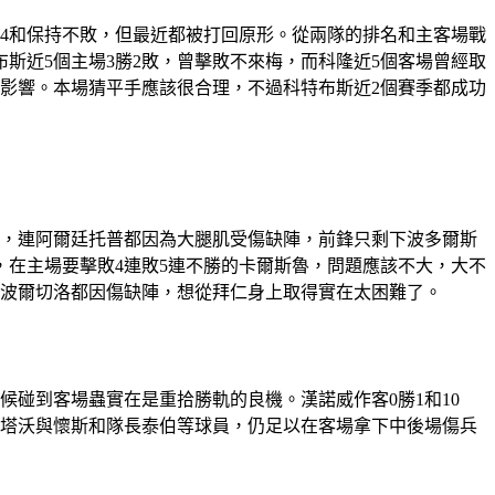
勝4和保持不敗，但最近都被打回原形。從兩隊的排名和主客場戰
斯近5個主場3勝2敗，曾擊敗不來梅，而科隆近5個客場曾經取
有影響。本場猜平手應該很合理，不過科特布斯近2個賽季都成功
河，連阿爾廷托普都因為大腿肌受傷缺陣，前鋒只剩下波多爾斯
在主場要擊敗4連敗5連不勝的卡爾斯魯，問題應該不大，大不
和波爾切洛都因傷缺陣，想從拜仁身上取得實在太困難了。
時候碰到客場蟲實在是重拾勝軌的良機。漢諾威作客0勝1和10
斯塔沃與懷斯和隊長泰伯等球員，仍足以在客場拿下中後場傷兵