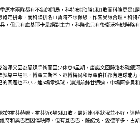
賽季原本兩隊都有不錯的開局，科特布斯2勝1和1敗而科隆更是1
肯定拼命，而科隆排名11暫時不愁保級，作客受讓合理。科特布
傷兵，但只有庫基耶卡是絕對主力，科隆也只有後衛沃梅缺陣略
克洛澤又因為腳踝手術而至少休息6星期，唐諾文回歸洛杉磯銀
鋒就靠中場吧，博羅夫斯基、范博梅爾和澤羅伯托都有進球能力，
己的問題也不小，連5場零進球，澳洲前鋒甘迺迪，中場阿多貝
1敗的霍芬赫姆。霍芬近6場5和1敗，最近連4平狀況並不好，這
霍維奇和奧巴西因傷缺陣，但有登巴巴、薩諾戈、愛德華多、古