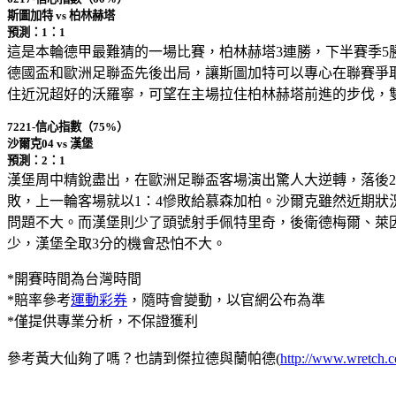
斯圖加特 vs 柏林赫塔
預測：1：1
這是本輪德甲最難猜的一場比賽，柏林赫塔3連勝，下半賽季5勝
德國盃和歐洲足聯盃先後出局，讓斯圖加特可以專心在聯賽爭
住近況超好的沃羅寧，可望在主場拉住柏林赫塔前進的步伐，
7221-信心指數（75%）
沙爾克04 vs 漢堡
預測：2：1
漢堡周中精銳盡出，在歐洲足聯盃客場演出驚人大逆轉，落後2
敗，上一輪客場就以1：4慘敗給慕森加柏。沙爾克雖然近期狀
問題不大。而漢堡則少了頭號射手佩特里奇，後衛德梅爾、萊
少，漢堡全取3分的機會恐怕不大。
*開賽時間為台灣時間
*賠率參考
運動彩券
，隨時會變動，以官網公布為準
*僅提供專業分析，不保證獲利
參考黃大仙夠了嗎？也請到傑拉德與蘭帕德(
http://www.wretch.c