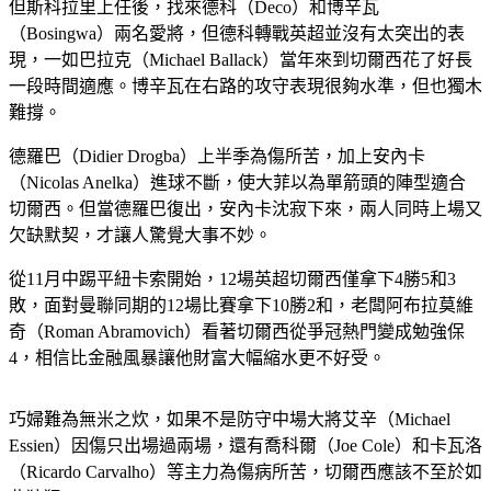
但斯科拉里上任後，找來德科（Deco）和博辛瓦
（Bosingwa）兩名愛將，但德科轉戰英超並沒有太突出的表
現，一如巴拉克（Michael Ballack）當年來到切爾西花了好長
一段時間適應。博辛瓦在右路的攻守表現很夠水準，但也獨木
難撐。
德羅巴（Didier Drogba）上半季為傷所苦，加上安內卡
（Nicolas Anelka）進球不斷，使大菲以為單箭頭的陣型適合
切爾西。但當德羅巴復出，安內卡沈寂下來，兩人同時上場又
欠缺默契，才讓人驚覺大事不妙。
從11月中踢平紐卡索開始，12場英超切爾西僅拿下4勝5和3
敗，面對曼聯同期的12場比賽拿下10勝2和，老闆阿布拉莫維
奇（Roman Abramovich）看著切爾西從爭冠熱門變成勉強保
4，相信比金融風暴讓他財富大幅縮水更不好受。
巧婦難為無米之炊，如果不是防守中場大將艾辛（Michael
Essien）因傷只出場過兩場，還有喬科爾（Joe Cole）和卡瓦洛
（Ricardo Carvalho）等主力為傷病所苦，切爾西應該不至於如