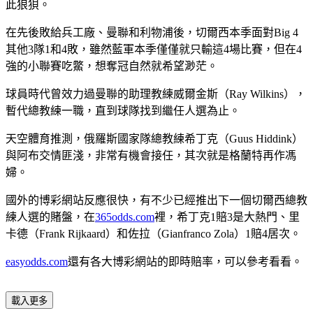
此狼狽。
在先後敗給兵工廠、曼聯和利物浦後，切爾西本季面對Big 4
其他3隊1和4敗，雖然藍軍本季僅僅就只輸這4場比賽，但在4
強的小聯賽吃鱉，想奪冠自然就希望渺茫。
球員時代曾效力過曼聯的助理教練威爾金斯（Ray Wilkins），
暫代總教練一職，直到球隊找到繼任人選為止。
天空體育推測，俄羅斯國家隊總教練希丁克（Guus Hiddink）
與阿布交情匪淺，非常有機會接任，其次就是格蘭特再作馮
婦。
國外的博彩網站反應很快，有不少已經推出下一個切爾西總教
練人選的賭盤，在
365odds.com
裡，希丁克1賠3是大熱門、里
卡德（Frank Rijkaard）和佐拉（Gianfranco Zola）1賠4居次。
easyodds.com
還有各大博彩網站的即時賠率，可以參考看看。
載入更多