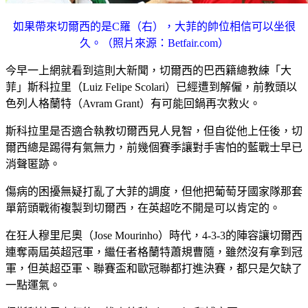
如果帶來切爾西的是C羅（右），大菲的帥位相信可以坐很
久。（照片來源：Betfair.com）
今早一上網就看到這則大新聞，切爾西的巴西籍總教練「大
菲」斯科拉里（Luiz Felipe Scolari）已經遭到解僱，前教頭以
色列人格蘭特（Avram Grant）有可能回鍋再次救火。
斯科拉里是否適合執教切爾西見人見智，但自從他上任後，切
爾西總是踢得有氣無力，前幾個賽季讓對手害怕的藍戰士早已
消聲匿跡。
傷病的困擾無疑打亂了大菲的調度，但他把葡萄牙國家隊那套
單箭頭戰術複製到切爾西，在英超吃不開是可以肯定的。
在狂人穆里尼奧（Jose Mourinho）時代，4-3-3的陣容讓切爾西
連奪兩屆英超冠軍，繼任者格蘭特蕭規曹隨，雖然沒有拿到冠
軍，但英超亞軍、聯賽盃和歐冠聯都打進決賽，都只是欠缺了
一點運氣。