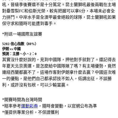
吼，晉級季後賽還不是十分篤定。昆士蘭獅吼最後兩戰在主場
對壘雪梨FC和伯斯光榮，較有把握可以拿6分，本場未必會全
力拼鬥。中岸水手是全澳甲最會絕殺的球隊，昆士蘭獅吼如果
保守求和隨時可能遭到毒手。
*附送一場國際友誼賽
5202-信心指數（80%）
伊朗 vs 中國
預測：主勝、小、2：0
其實沒什麼好說的，見到中國隊，押他對手就對了。還記得去
年夏天北京奧運，是怎麼給中國隊婊了嗎？有主場優勢，竟然
連紐西蘭都贏不了，這場作客對伊朗拿什麼去贏？中國這次唯
一的優點，是他們自己都承認技不如人，低調出征，不談勝
利，或許沒有包袱，可以少輸當贏。
*開賽時間為台灣時間
*賠率參考
運動彩券
，隨時會變動，以官網公布為準
*僅提供專業分析，不保證獲利