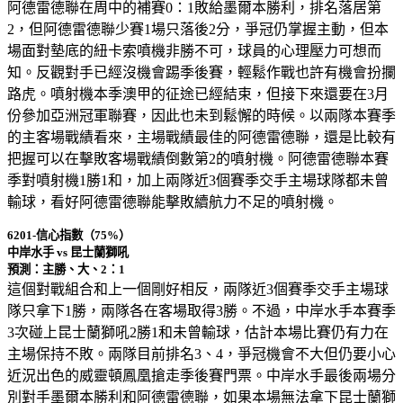
阿德雷德聯在周中的補賽0：1敗給墨爾本勝利，排名落居第
2，但阿德雷德聯少賽1場只落後2分，爭冠仍掌握主動，但本
場面對墊底的紐卡索噴機非勝不可，球員的心理壓力可想而
知。反觀對手已經沒機會踢季後賽，輕鬆作戰也許有機會扮攔
路虎。噴射機本季澳甲的征途已經結束，但接下來還要在3月
份參加亞洲冠軍聯賽，因此也未到鬆懈的時候。以兩隊本賽季
的主客場戰績看來，主場戰績最佳的阿德雷德聯，還是比較有
把握可以在擊敗客場戰績倒數第2的噴射機。阿德雷德聯本賽
季對噴射機1勝1和，加上兩隊近3個賽季交手主場球隊都未曾
輸球，看好阿德雷德聯能擊敗續航力不足的噴射機。
6201-信心指數（75%）
中岸水手 vs 昆士蘭獅吼
預測：主勝、大、2：1
這個對戰組合和上一個剛好相反，兩隊近3個賽季交手主場球
隊只拿下1勝，兩隊各在客場取得3勝。不過，中岸水手本賽季
3次碰上昆士蘭獅吼2勝1和未曾輸球，估計本場比賽仍有力在
主場保持不敗。兩隊目前排名3、4，爭冠機會不大但仍要小心
近況出色的威靈頓鳳凰搶走季後賽門票。中岸水手最後兩場分
別對手墨爾本勝利和阿德雷德聯，如果本場無法拿下昆士蘭獅