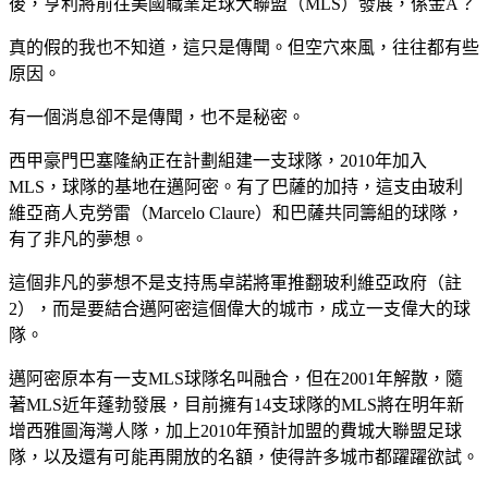
後，亨利將前往美國職業足球大聯盟（MLS）發展，係金A？
真的假的我也不知道，這只是傳聞。但空穴來風，往往都有些
原因。
有一個消息卻不是傳聞，也不是秘密。
西甲豪門巴塞隆納正在計劃組建一支球隊，2010年加入
MLS，球隊的基地在邁阿密。有了巴薩的加持，這支由玻利
維亞商人克勞雷（Marcelo Claure）和巴薩共同籌組的球隊，
有了非凡的夢想。
這個非凡的夢想不是支持馬卓諾將軍推翻玻利維亞政府（註
2），而是要結合邁阿密這個偉大的城市，成立一支偉大的球
隊。
邁阿密原本有一支MLS球隊名叫融合，但在2001年解散，隨
著MLS近年蓬勃發展，目前擁有14支球隊的MLS將在明年新
增西雅圖海灣人隊，加上2010年預計加盟的費城大聯盟足球
隊，以及還有可能再開放的名額，使得許多城市都躍躍欲試。