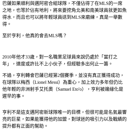
巴薩如果順利與邁阿密合組球隊，不僅佔得了在MLS的一席
之地，也等於佔有地利，將來要挖角北美和南美球員就更如魚
得水，而且也可以將年輕球員送到MLS來磨練，真是一舉數
得。
至於亨利，他真的會去MLS嗎？
2010年他才33歲，對一名職業足球員來說仍處於「當打之
年」，速度或許比不上小伙子，但經驗多出何止一籌。
不過，亨利轉會巴薩已經第2個賽季，並沒有真正獲得成功，
在球隊以梅西（Lionel Messi）為重心，加上效力多年但仍比
他年輕的非洲射手艾托奧（Samuel Eto'o），亨利被邊緣化是
遲早的事。
亨利不是這支邁阿密新球隊唯一的目標，但很可能是名氣最響
亮的巨星，如果能獲得他的加盟，對球迷的吸引力以及戰績的
提升都有正面的幫助。