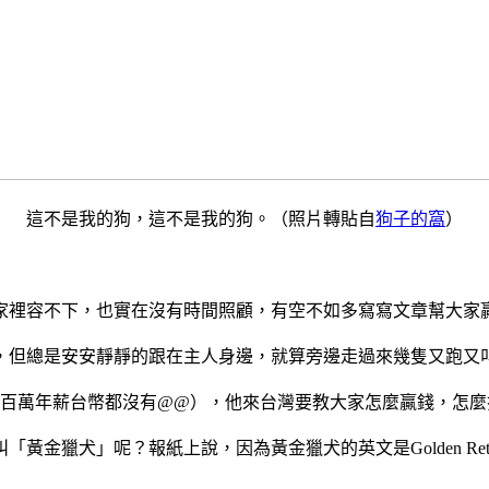
這不是我的狗，這不是我的狗。（照片轉貼自
狗子的窩
）
家裡容不下，也實在沒有時間照顧，有空不如多寫寫文章幫大家
，但總是安安靜靜的跟在主人身邊，就算旁邊走過來幾隻又跑又
仙百萬年薪台幣都沒有@@），他來台灣要教大家怎麼贏錢，怎麼
金獵犬」呢？報紙上說，因為黃金獵犬的英文是Golden Ret