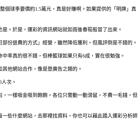
整個球季要價約1.5萬元，真是好賺啊。如果提供的「明牌」真
也是。於是，運彩的資訊網站就如雨後春筍般冒了出來。
可部份退費的方式」經營，雖然降低獲利，但風評倒是不錯的。
命中率真的很不錯，但棒籃球如果只有6成，實在很勉強。
和其他網站合作，像是登廣告之類的。
0人次。
啦，一樣吸金吸到飽飽。各位只需動一動滑鼠，不費一毛錢，但
看一些什麼網站，去那裡找資料，你也可以藉此踏入運彩分析師