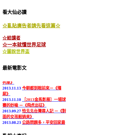
看大仙必讀
☆亂貼廣告者請先看這篇☆
☆給讀者
☆一本就懂世界足球
☆圖說世界盃
2013.12.18
又是一部諜報片 －《同窗
最新電影文
生》
2013.12.05
人類滅絕大寓言 －《末日
列車》
2013.11.13
今朝都到眼前來－《殭
屍》
2013.11.10
［2013金馬影展］一場球
賽的妙喻 －《飛虎出征》
2013.09.27
恰北北台灣尋人記 －《對
面的女孩殺過來》
2013.08.23
公路問題多，平安回家最
好－《全家就是米家》
2008.04.01 足彩亂報開站
2013.08.19
成長與抉擇－《戀戀海