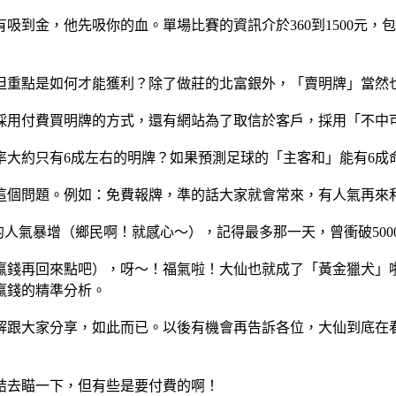
到金，他先吸你的血。單場比賽的資訊介於360到1500元，包
但重點是如何才能獲利？除了做莊的北富銀外，「賣明牌」當然
採用付費買明牌的方式，還有網站為了取信於客戶，採用「不中
大約只有6成左右的明牌？如果預測足球的「主客和」能有6成
這個問題。例如：免費報牌，準的話大家就會常來，有人氣再來
的人氣暴增（鄉民啊！就感心～），記得最多那一天，曾衝破500
贏錢再回來點吧），呀～！福氣啦！大仙也就成了「黃金獵犬」
贏錢的精準分析。
解跟大家分享，如此而已。以後有機會再告訴各位，大仙到底在
結去瞄一下，但有些是要付費的啊！