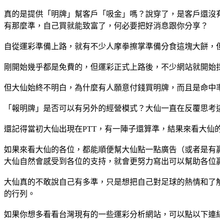
真的是提供「明牌」幫客戶「吸金」嗎？說穿了，是客戶還沒有吸
有那麼準，自己買就能致富了，何必要把好消息跟你分享？
自從運彩準備上路，就有不少人摩拳擦掌準備分食這塊大餅，
剛開始幾乎都是免費的，但運彩正式上路後，不少網站就開始
但大仙始終不明白，為什麼有人願意付錢買明牌，而且是命中率
「報明牌」是否可以有另外的經營模式？大仙一直在反覆思考
還記得當初大仙出現在PTT，有一陣子還算準，結果來看大仙
如果來看大仙的各位，都能順便幫大仙點一點廣告（或者是有
大仙自然會感受到各位的支持，就會更努力寫出可以幫助各位
大仙真的不敢說自己有多準，只是想把自己對足球的熱情和了
的行列。
如果你想多看看台灣現有的一些運彩分析網站，可以點以下連