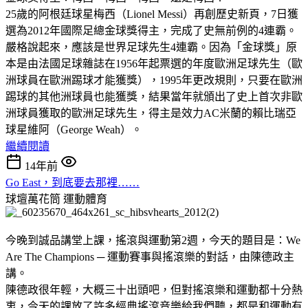
25歲的阿根廷球星梅西（Lionel Messi）再創歷史新頁，7日獲
選為2012年國際足總金球獎得主，完成了史無前例的4連霸。
嚴格說起來，應該是世界足球先生4連霸。因為「金球獎」原
本是由法國足球雜誌在1956年起票選的年度歐洲足球先生（歐
洲球員在歐洲踢球才能獲獎），1995年更改規則，只要在歐洲
踢球的其他洲球員也能獲獎，結果當年就頒出了史上首次非歐
洲球員獲取的歐洲足球先生，得主是效力AC米蘭的賴比瑞亞
球星維阿（George Weah）。
繼續閱讀
14年前
Go East，到底要去那裡……
球壇萬花筒
運動體育
今晚到誠品講堂上課，搖滾與運動第2週，今天的題目是：We
Are The Champions ─ 運動賽事與搖滾樂的對話，由陳德政主
講。
陳德政很年輕，大概三十出頭吧，但對搖滾樂和運動都十分熱
衷，今天的課放了許多經典搖滾音樂給我們聽，都是和運動有