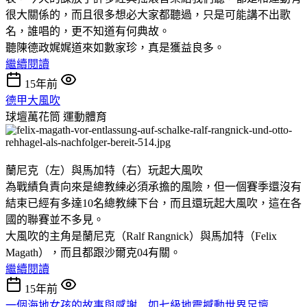
很大關係的，而且很多想必大家都聽過，只是可能講不出歌
名，誰唱的，更不知道有何典故。
聽陳德政娓娓道來如數家珍，真是獲益良多。
繼續閱讀
15年前
德甲大風吹
球壇萬花筒
運動體育
蘭尼克（左）與馬加特（右）玩起大風吹
為戰績負責向來是總教練必須承擔的風險，但一個賽季還沒有
結束已經有多達10名總教練下台，而且還玩起大風吹，這在各
國的聯賽並不多見。
大風吹的主角是蘭尼克（Ralf Rangnick）與馬加特（Felix
Magath），而且都跟沙爾克04有關。
繼續閱讀
15年前
一個海地女孩的故事與感謝 如七級地震撼動世界足壇