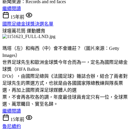
新聞來源：Records and red faces
繼續閱讀
15年前
國際足總金球獎決選名單
球壇萬花筒
運動體育
瑪塔（左）和梅西（中）會不會連莊？（圖片來源：Getty
Images）
世界足球先生和歐洲金球獎今年合而為一，定名為國際足總金
球獎（FIFA Ballon
D'Or），由國際足總與《法國足球》雜誌合辦，結合了兩者對
足球先生的票選方式，也就是由各國國家隊總教練與隊長票
選，再加上國際資深足球媒體人的選
票，不會再各吹各的調，年度最佳球員肯定只有一位，全球票
選、萬眾矚目、實至名歸。
繼續閱讀
15年前
魯尼續約