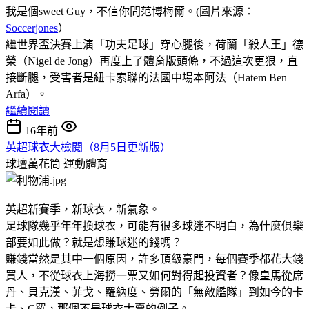
我是個sweet Guy，不信你問范博梅爾。(圖片來源：
Soccerjones
）
繼世界盃決賽上演「功夫足球」穿心腿後，荷蘭「殺人王」德
榮（Nigel de Jong）再度上了體育版頭條，不過這次更狠，直
接斷腿，受害者是紐卡索聯的法國中場本阿法（Hatem Ben
Arfa）。
繼續閱讀
16年前
英超球衣大檢閱（8月5日更新版）
球壇萬花筒
運動體育
英超新賽季，新球衣，新氣象。
足球隊幾乎年年換球衣，可能有很多球迷不明白，為什麼俱樂
部要如此做？就是想賺球迷的錢嗎？
賺錢當然是其中一個原因，許多頂級豪門，每個賽季都花大錢
買人，不從球衣上海撈一票又如何對得起投資者？像皇馬從席
丹、貝克漢、菲戈、羅納度、勞爾的「無敵艦隊」到如今的卡
卡、C羅，那個不是球衣大賣的例子。