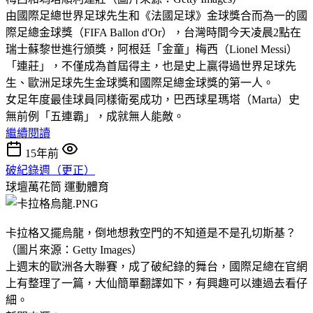
由國際足總世界足球先生和《法國足球》金球獎合而為一的國
際足總金球獎（FIFA Ballon d'Or），台灣時間今天凌晨2點在
瑞士蘇黎世進行頒獎，阿根廷「金童」梅西（Lionel Messi）
「連莊」，不僅成為首屆得主，也是史上贏得過世界足球先
生、歐洲足球先生金球獎和國際足總金球獎的第一人。
女足年度最佳球員同樣衛冕成功，巴西球星瑪塔（Marta）史
無前例「五連霸」，成就無人能敵。
繼續閱讀
15年前
破紀錄週（更正）
球壇萬花筒
運動體育
卡拉格又擺烏龍，倒地想救空門的不知道是不是孔切斯基？
（圖片來源：Getty Images）
上週末的歐洲各大聯賽，成了破紀錄的舞台，國際足總在官網
上有整理了一篇，大仙簡單翻譯如下，有興趣可以連過去看仔
細。