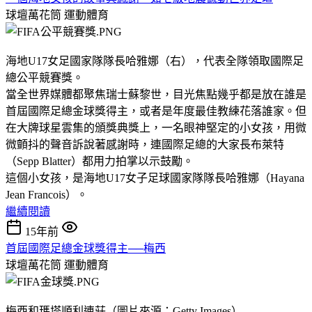
球壇萬花筒
運動體育
海地U17女足國家隊隊長哈雅娜（右），代表全隊領取國際足
總公平競賽獎。
當全世界媒體都聚焦瑞士蘇黎世，目光焦點幾乎都是放在誰是
首屆國際足總金球獎得主，或者是年度最佳教練花落誰家。但
在大牌球星雲集的頒獎典獎上，一名眼神堅定的小女孩，用微
微顫抖的聲音訴說著感謝時，連國際足總的大家長布萊特
（Sepp Blatter）都用力拍掌以示鼓勵。
這個小女孩，是海地U17女子足球國家隊隊長哈雅娜（Hayana
Jean Francois）。
繼續閱讀
15年前
首屆國際足總金球獎得主──梅西
球壇萬花筒
運動體育
梅西和瑪塔順利連莊（圖片來源：Getty Images）