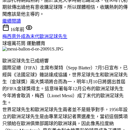
樂部托特納姆熱刺，由於漢克大學時期也踢足球，在90年代初
期就傳出過他有意收購足球隊，所以媒體相信，收購熱刺的傳
聞應該是他主導的。
繼續閱讀
16年前
梅西意外成為末代歐洲足球先生
球壇萬花筒
運動體育
歐洲足球先生已成絕響
國際足總（FIFA）主席布萊特（Sepp Blatter）7月5日宣布，已
經與《法國足球》雜誌達成協議，世界足球先生和歐洲足球先
生（金球獎）兩大獎項將合而為一，明年1月10日將選出首屆
的FIFA金球獎得主。這意味著每年12月公布的歐洲足球先生
今年將會取消，梅西（Lionel Messi）成了末代的歐洲足球先
生。
世界足球先生和歐洲足球先生兩者並不是競爭對手，1956年設
立的歐洲足球先生是由專業足球記者票選產生，當初這個獎項
只頒給在歐洲俱樂部踢球的歐洲球員，因此像馬拉度納