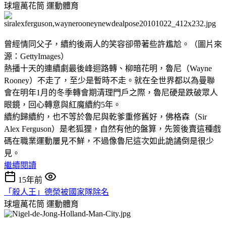
球壇萬花筒
運動體育
曾經情同父子，續約後兩人的笑容卻帶著些許尷尬。（圖片來
源：GettyImages）
熱播十天的連續劇最後峰迴路轉、柳暗花明，魯尼（Wayne
Rooney）不走了，至少是暫時不走。就在全世界都以為曼聯
會在明年1月的冬季轉會期清理門戶之際，魯尼硬是跌破眾人
眼鏡，回心轉意與紅魔續約5年。
續約歸續約，也不等於魯尼與乾爹重修舊好，佛格森（Sir
Alex Ferguson）是老狐狸，自然有他的盤算，先簽後賣這種戲
碼在職業運動屢見不鮮，不過像魯尼這次如此詭譎倒是很少
見。
繼續閱讀
15年前
「殺人王」德榮被國家隊除名
球壇萬花筒
運動體育