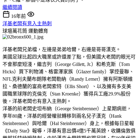
繼續閱讀
16年前
洋基老闆有意入主熱刺
球壇萬花筒
運動體育
洋基老闆兄弟檔，左邊是弟弟哈爾，右邊是哥哥漢克。
美國足球比起四大職業或許還差了點，但美國大老闆的眼光可
不會那麼短淺，繼吉列（George Gillett, Jr.）和希克斯（Tom
Hicks）買下利物浦、格雷澤家族（Glazer family）掌控曼聯、
NFL克利夫蘭布朗隊老闆勒納（Randy Lerner）擁有阿斯頓維
拉、桑德蘭的富商老闆索特（Ellis Short）、以及擁有多支美
國職業球隊的克倫克（Stan Kroenke）獲得兵工廠29.9%股份
後，洋基老闆也有意入主熱刺。
洋基的前老闆史坦布納（George Steinbrenner）上星期病逝，
享年80歲，洋基的經營權就轉移到兩名兒子漢克（Hank
Steinbrenner）與哈爾（Hal Steinbrenner）身上，根據每日星報
《Daily Star》報導，洋基有意出價4億5千萬英鎊，收購倫敦俱